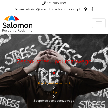
531 085 800
sekretariat@poradniasalomon.com.pl
Zespół stresu pourazowego
Poradniasalomon.com.pl
Blog
Zespół stresu pourazowego