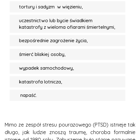
tortury i sadyzm w więzieniu,
uczestnictwo lub bycie świadkiem
katastrofy z wieloma ofiarami śmiertelnymi,
bezpośrednie zagrożenie życia,
śmierć bliskiej osoby,
wypadek samochodowy,
katastrofa lotnicza,
napaść.
Mimo że zespół stresu pourazowego (PTSD) istnieje tak
długo, jak ludzie znoszą traumę, choroba formalnie
istnieje od 1980 roku. Zaburzenie było różnie nazywane