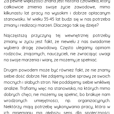
Za pewne większości znana jest historia człowieka, który
całkowicie zmienia swoje życie zawodowe, mimo
kilkunastu lat pracy na wysokim i dobrze opłacanym
stanowisku. W wieku 35-45 lat budzi się w nas potrzeba
zmiany i realizacji marzeń. Dlaczego tak się dzieje?
Najczęstszą przyczyną tej wewnętrznej potrzeby
zmiany w życiu jest fakt, że niewielu z nas świadomie
wybiera drogę zawodową. Często ulegamy opiniom
rodziców, znajomych, nauczycieli, nie zwracając uwagi
na swoje marzenia i wiarę, że możemy je spełniać.
Drugim powodem może być również fakt, że nie znamy
siebie dość dobrze. Nie zdajemy sobie sprawy ze swoich
mocnych i słabych stron. Nie poddajemy siebie wnikliwej
analizie. Trafiamy więc na stanowiska, na których mimo
dobrych chęci, nie możemy się spełnić, bo brakuje nam
wrodzonych umiejętności, np. organizacyjnych.
Niektórzy mają potrzebę wykonywania pracy, która w
ich mniemaniu ma głębszy sens dla społeczności.