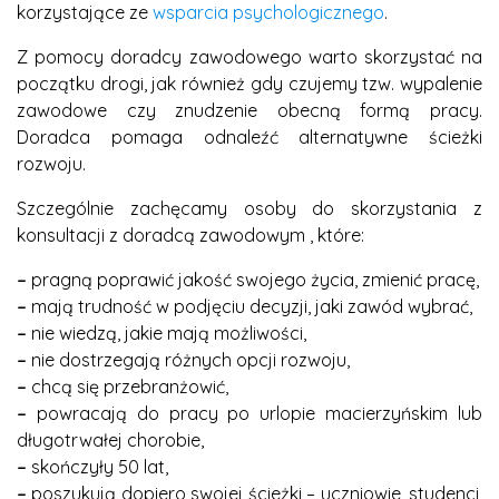
korzystające ze
wsparcia psychologicznego
.
Z pomocy doradcy zawodowego warto skorzystać na
początku drogi, jak również gdy czujemy tzw. wypalenie
zawodowe czy znudzenie obecną formą pracy.
Doradca pomaga odnaleźć alternatywne ścieżki
rozwoju.
Szczególnie zachęcamy osoby do skorzystania z
konsultacji z doradcą zawodowym , które:
–
pragną poprawić jakość swojego życia, zmienić pracę,
–
mają trudność w podjęciu decyzji, jaki zawód wybrać,
–
nie wiedzą, jakie mają możliwości,
–
nie dostrzegają różnych opcji rozwoju,
–
chcą się przebranżowić,
–
powracają do pracy po urlopie macierzyńskim lub
długotrwałej chorobie,
–
skończyły 50 lat,
–
poszukują dopiero swojej ścieżki – uczniowie, studenci,