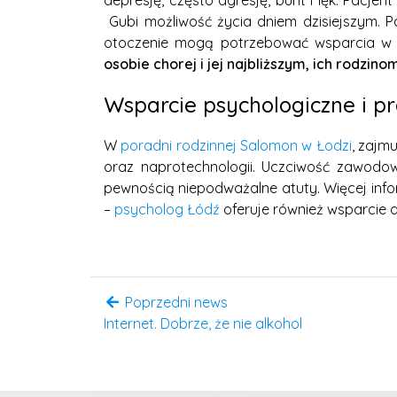
depresję, często agresję, bunt i lęk. Pacjen
Gubi możliwość życia dniem dzisiejszym. Pa
otoczenie mogą potrzebować wsparcia w
osobie chorej i jej najbliższym, ich rodzino
Wsparcie psychologiczne i p
W
poradni rodzinnej Salomon w Łodzi
, zajm
oraz naprotechnologii. Uczciwość zawodow
pewnością niepodważalne atuty. Więcej info
–
psycholog Łódź
oferuje również wsparcie dla
Poprzedni news
Internet. Dobrze, że nie alkohol