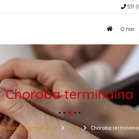
531 0
O nas
Choroba terminalna
Poradniasalomon.com.pl
Blog
Choroba terminalna