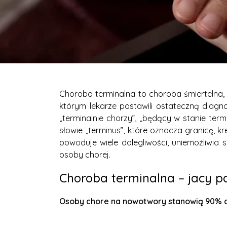
Choroba terminalna to choroba śmiertelna, w
którym lekarze postawili ostateczną diagn
„terminalnie chorzy”, „będący w stanie te
słowie „terminus”, które oznacza granicę, kr
powoduje wiele dolegliwości, uniemożliwia 
osoby chorej.
Choroba terminalna – jacy p
Osoby chore na nowotwory stanowią 90% cho