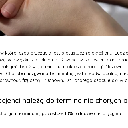
 której czas przeżycia jest statystycznie określony. Ludzi
ozę w związku z brakiem możliwości wyzdrowienia ani znac
rminalnym”, bądź w „terminalnym okresie choroby”. Nazewn
es.
Choroba nazywana terminalną jest nieodwracalna, nieo
sprawność fizyczną i ruchową. Dni chorego szacuje się w d
acjenci należą do terminalnie chorych 
rych terminalni, pozostałe 10% to ludzie cierpiący na: