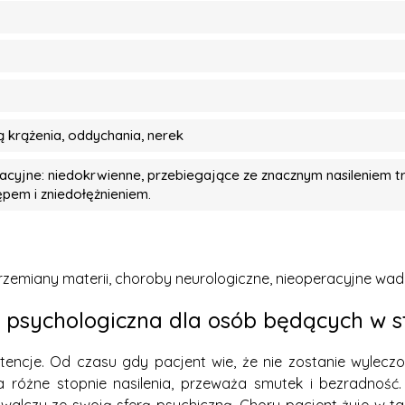
ą krążenia, oddychania, nerek
cyjne: niedokrwienne, przebiegające ze znacznym nasileniem t
em i zniedołężnieniem.
rzemiany materii, choroby neurologiczne, nieoperacyjne wad
 psychologiczna dla osób będących w s
tencje. Od czasu gdy pacjent wie, że nie zostanie wyle
różne stopnie nasilenia, przeważa smutek i bezradność.