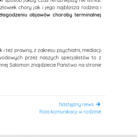
i sposób jakby czas teraźniejszy nie istniał.
owiek chory jak i jego najbliższa rodzina i
agodzeniu objawów choroby terminalnej
 też prawną, z zakresu psychiatrii, mediacji
awodowych przez naszych specjalistów to z
nnej Salomon znajdziecie Państwo na stronie
Następny news
Rola komunikacji w rodzinie