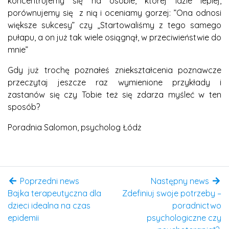
koncentrujemy się na osobie, której idzie lepiej,
porównujemy się z nią i oceniamy gorzej: ”Ona odnosi
większe sukcesy” czy „Startowaliśmy z tego samego
pułapu, a on już tak wiele osiągnął, w przeciwieństwie do
mnie”
Gdy już trochę poznałeś zniekształcenia poznawcze
przeczytaj jeszcze raz wymienione przykłady i
zastanów się czy Tobie też się zdarza myśleć w ten
sposób?
Poradnia Salomon, psycholog Łódż
Poprzedni news
Następny news
Bajka terapeutyczna dla
Zdefiniuj swoje potrzeby –
dzieci idealna na czas
poradnictwo
epidemii
psychologiczne czy