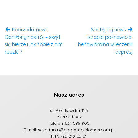
Poprzedni news
Następny news
Obniżony nastrój – skąd
Terapia poznawczo-
się bierze i jak sobie z nim
behawioralna w leczeniu
radzić ?
depresji
Nasz adres
ul. Piotrkowska 125
90-430 Łódź
Telefon:
531 085 800
E-mail:
sekretariat@poradniasalomon.com.pl
NIP: 725-219-65-61