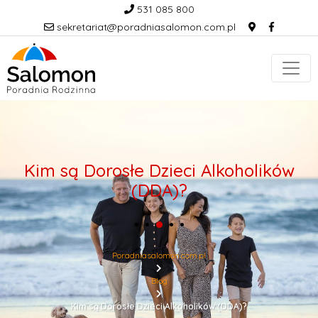
531 085 800
sekretariat@poradniasalomon.com.pl
Kim są Dorosłe Dzieci Alkoholików
(DDA)?
Poradniasalomon.com.pl
Blog
Kim są Dorosłe Dzieci Alkoholików (DDA)?