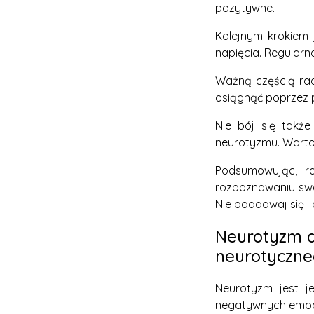
pozytywne.
Kolejnym krokiem 
napięcia. Regularn
Ważną częścią rad
osiągnąć poprzez p
Nie bój się takż
neurotyzmu. Warto 
Podsumowując, r
rozpoznawaniu swoi
Nie poddawaj się 
Neurotyzm a
neurotyczne
Neurotyzm jest j
negatywnych emocji