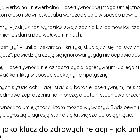
ję werbalną i niewerbalną – asertywność wymaga umiejętnoś
ton głosu i słownictwo, aby wyrażać siebie w sposób pewny 
ny – jeśli już raz wyraziłeś swoje zdanie lub odmówiłeś cze
zmienić zdania pod wpływem innych.
iast „ty” – unikaj oskarżeń i krytyki, skupiając się na swoi
jesz”, powiedz „ja czuję się ignorowany, gdy nie odpowiada
y – asertywność nie oznacza bycia agresywnym lub egoist
ywać konflikty w sposób spokojny i empatyczny.
nnych sytuacjach – aby stać się bardziej asertywnym, musi
jak odmowa zaproszenia na imprezę, a potem stopniowo przec
ywność to umiejętność, którą można wyćwiczyć. Bądź pewny s
ległością a agresją stanie się łatwiejsza do osiągnięcia.
jako klucz do zdrowych relacji – jak un
?