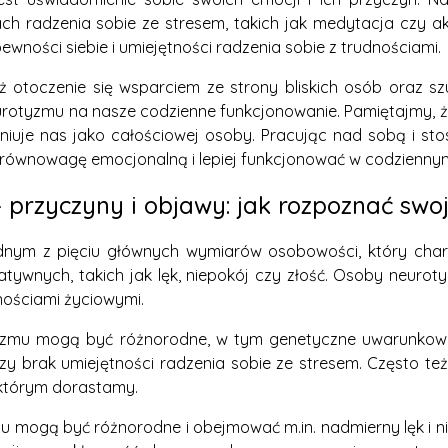
ch radzenia sobie ze stresem, takich jak medytacja czy 
ności siebie i umiejętności radzenia sobie z trudnościami.
ż otoczenie się wsparciem ze strony bliskich osób oraz 
urotyzmu na nasze codzienne funkcjonowanie. Pamiętajmy, ż
niuje nas jako całościowej osoby. Pracując nad sobą i sto
ównowagę emocjonalną i lepiej funkcjonować w codziennym
 przyczyny i objawy: jak rozpoznać swo
dnym z pięciu głównych wymiarów osobowości, który char
atywnych, takich jak lęk, niepokój czy złość. Osoby neuroty
nościami życiowymi.
zmu mogą być różnorodne, w tym genetyczne uwarunkowani
czy brak umiejętności radzenia sobie ze stresem. Często t
którym dorastamy.
 mogą być różnorodne i obejmować m.in. nadmierny lęk i ni