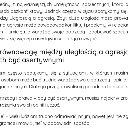
jedną z najważniejszych umiejętności społecznych, która
posób bezkonfliktowy. Jednak często w życiu spotykamy się
y uległością a agresją. Zbyt duża uległość może prowad
na agresja może powodować konflikty i problemy w relacjac
m – umiejętnie wyrażać swoje potrzeby i zdobywać szacun
z się więcej o asertywności i jak ją rozwijać.
 równowagę między uległością a agresją
ch być asertywnymi
ym często spotykamy się z sytuacjami, w których musim
m osobom może być trudno wyrażać swoje potrzeby i opini
ach z innymi. Dlatego przygotowaliśmy poradnik dla osób, kt
otrzeby i prawa – aby być asertywnym, musisz najpierw zro
żania swoich opinii i uczuć.
nie” – wielu ludziom trudno odmawiać innym, nawet jeśli nie 
granice i mówić „nie” w odpowiedni sposób.