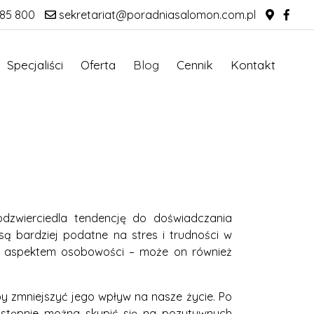
85 800
sekretariat@poradniasalomon.com.pl
Specjaliści
Oferta
Blog
Cennik
Kontakt
dzwierciedla tendencję do doświadczania
są bardziej podatne na stres i trudności w
ym aspektem osobowości – może on również
y zmniejszyć jego wpływ na nasze życie. Po
Następnie można skupić się na pozytywnych