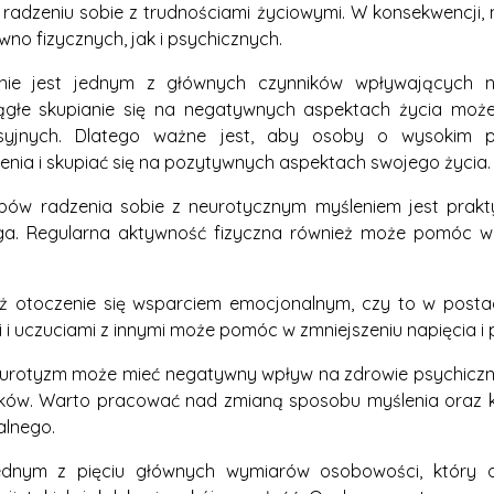
w radzeniu sobie z trudnościami życiowymi. W konsekwenc
no fizycznych, jak i psychicznych.
nie jest jednym z głównych czynników wpływających 
ągłe skupianie się na negatywnych aspektach życia może
lsyjnych. Dlatego ważne jest, aby osoby o wysokim p
nia i skupiać się na pozytywnych aspektach swojego życia.
w radzenia sobie z neurotycznym myśleniem jest praktyk
a. Regularna aktywność fizyczna również może pomóc w z
ż otoczenie się wsparciem emocjonalnym, czy to w postaci 
i uczuciami z innymi może pomóc w zmniejszeniu napięcia i
rotyzm może mieć negatywny wpływ na zdrowie psychiczne, 
ów. Warto pracować nad zmianą sposobu myślenia oraz kor
alnego.
ednym z pięciu głównych wymiarów osobowości, który o