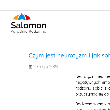
Czym jest neurotyzm i jak sob
20 maja 2024
Neurotyzm jest j
negatywnych emocj
radzeniu sobie z
przyczyniać się do
Radzenie sobie z 
pierwsze, ważne j