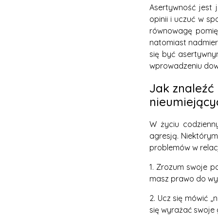
Asertywność jest 
opinii i uczuć w s
równowagę pomiędz
natomiast nadmier
się być asertywny
wprowadzeniu dowies
Jak znaleźć
nieumiejący
W życiu codzienn
agresją. Niektóry
problemów w relacj
1. Zrozum swoje p
masz prawo do wyra
2. Ucz się mówić „
się wyrażać swoje 