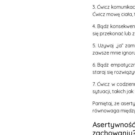
3. Ćwicz komunikac
Ćwicz mowę ciała, 
4. Bądź konsekwent
się przekonać lub 
5. Używaj „ja” zam
zawsze mnie ignoru
6. Bądź empatyczn
staraj się rozwiąz
7. Ćwicz w codzie
sytuacji, takich 
Pamiętaj, że asert
równowaga między u
Asertywność 
zachowaniu