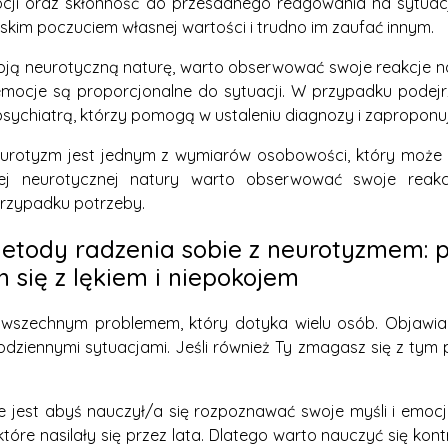
cji oraz skłonność do przesadnego reagowania na sytuac
skim poczuciem własnej wartości i trudno im zaufać innym.
ją neurotyczną naturę, warto obserwować swoje reakcje n
emocje są proporcjonalne do sytuacji. W przypadku podej
sychiatrą, którzy pomogą w ustaleniu diagnozy i zaproponu
rotyzm jest jednym z wymiarów osobowości, który może m
ej neurotycznej natury warto obserwować swoje reakc
przypadku potrzeby.
etody radzenia sobie z neurotyzmem: p
 się z lękiem i niepokojem
wszechnym problemem, który dotyka wielu osób. Objawia s
odziennymi sytuacjami. Jeśli również Ty zmagasz się z tym 
e jest abyś nauczył/a się rozpoznawać swoje myśli i emo
które nasilały się przez lata. Dlatego warto nauczyć się kont