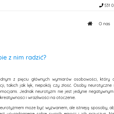
531 0
O nas
ie z nim radzić?
ednym z pięciu głównych wymiarów osobowości, który o
i, takich jak lęk, niepokój czy złość. Osoby neurotyczne 
 emocjami. Jednak neurotyzm nie jest jedynie negatywn
 kreatywności i wrażliwości na otoczenie.
neurotyzmem może być wyzwaniem, ale istnieją sposoby, ab
est uświadomienie sobie swoich emocji i ich przyczyn. 