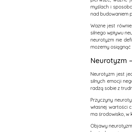
myślach i sposoba
nad budowaniem pew
Ważne jest równie
silnego wpływu ne
neurotyzm nie defi
możemy osiągnąć r
Neurotyzm –
Neurotyzm jest je
silnych emocji neg
radzą sobie z trud
Przyczyny neuroty
własnej wartości 
ma środowisko, w 
Objawy neurotyzmu