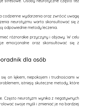
je stresowe. Osoby neurotyczne często też
a codzienne wydarzenia oraz zwrócić uwagę
rzenia neurotyzmu warto skonsultować się z
ją odpowiednie metody leczenia.
ieć różnorakie przyczyny i objawy. W celu
je emocjonalne oraz skonsultować się z
oradnik dla osób
ię on lękiem, niepokojem i trudnościami w
problemem, istnieją skuteczne metody, które
cje. Często neurotyzm wynika z negatywnych
rolować swoje myśli i zmieniać je na bardziej