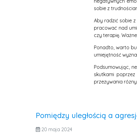
negatywnych emocji
sobie z trudnościa
Aby radzić sobie 
pracować nad umie
czy terapię. Ważne
Ponadto, warto bu
umiejętność wyznac
Podsumowując, neu
skutkami poprzez
przeżywania różnyc
Pomiędzy uległością a agres
20 maja 2024