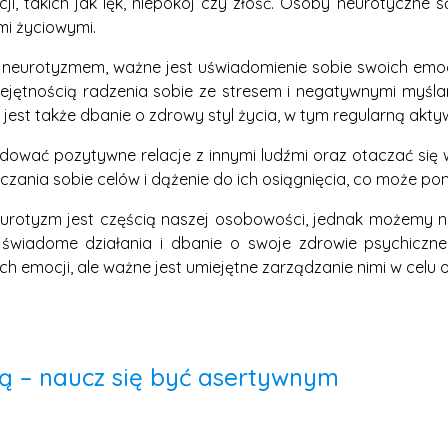
, takich jak lęk, niepokój czy złość. Osoby neurotyczne są
mi życiowymi.
z neurotyzmem, ważne jest uświadomienie sobie swoich emoc
jętnością radzenia sobie ze stresem i negatywnymi myślam
 jest także dbanie o zdrowy styl życia, w tym regularną akt
dować pozytywne relacje z innymi ludźmi oraz otaczać się 
zania sobie celów i dążenie do ich osiągnięcia, co może po
rotyzm jest częścią naszej osobowości, jednak możemy na
 świadome działania i dbanie o swoje zdrowie psychicz
h emocji, ale ważne jest umiejętne zarządzanie nimi w celu o
ją – naucz się być asertywnym