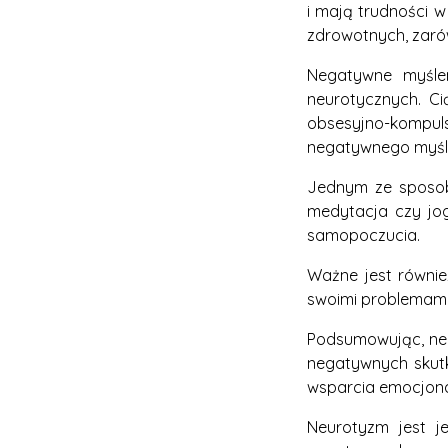
i mają trudności 
zdrowotnych, zarów
Negatywne myśle
neurotycznych. Ci
obsesyjno-kompu
negatywnego myśle
Jednym ze sposobó
medytacja czy jog
samopoczucia.
Ważne jest równie
swoimi problemami 
Podsumowując, neu
negatywnych skutk
wsparcia emocjon
Neurotyzm jest j