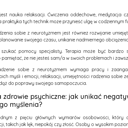
jest nauka relaksacji. Ćwiczenia oddechowe, medytacja c
a praktyka tych technik może przynieść ulgę w codziennym 
zenia sobie z neurotyzmem jest również rozwijanie umiejęt
lanowanie swojego czasu, unikanie nadmiernego obciążenia 
e szukać pomocy specjalisty. Terapia może być bardzo
pamiętać, że nie jesteś sam/a w swoich problemach i zawsz
adzenie sobie z neurotyzmem wymaga pracy i zaangażo
ch myśli i emocji, relaksacji, umiejętności radzenia sobie 
i dąż do poprawy swojego samopoczucia.
 zdrowie psychiczne: jak unikać negat
go myślenia?
ednym z pięciu głównych wymiarów osobowości, który o
, takich jak lęk, niepokój czy złość. Osoby o wysokim pozi