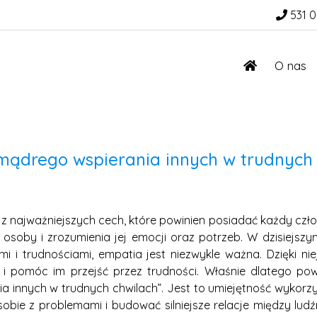
531 0
O nas
 mądrego wspierania innych w trudnych
 z najważniejszych cech, które powinien posiadać każdy czło
 osoby i zrozumienia jej emocji oraz potrzeb. W dzisiejszy
i i trudnościami, empatia jest niezwykle ważna. Dzięki n
 i pomóc im przejść przez trudności. Właśnie dlatego pow
a innych w trudnych chwilach”. Jest to umiejętność wykor
sobie z problemami i budować silniejsze relacje między lu