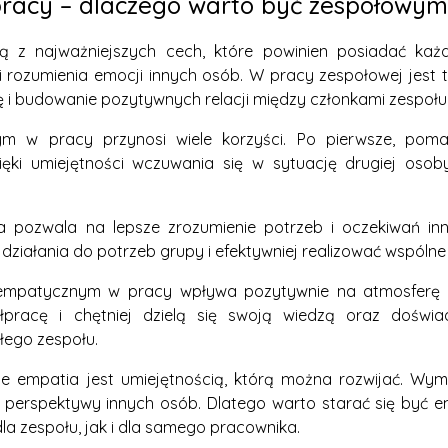
racy – dlaczego warto być zespołowy
ną z najważniejszych cech, które powinien posiadać każ
 rozumienia emocji innych osób. W pracy zespołowej jest t
 i budowanie pozytywnych relacji między członkami zespołu
m w pracy przynosi wiele korzyści. Po pierwsze, pomag
ięki umiejętności wczuwania się w sytuację drugiej osoby
a pozwala na lepsze zrozumienie potrzeb i oczekiwań in
ziałania do potrzeb grupy i efektywniej realizować wspólne 
e empatycznym w pracy wpływa pozytywnie na atmosferę 
pracę i chętniej dzielą się swoją wiedzą oraz doświa
łego zespołu.
e empatia jest umiejętnością, którą można rozwijać. Wy
 perspektywy innych osób. Dlatego warto starać się być 
la zespołu, jak i dla samego pracownika.