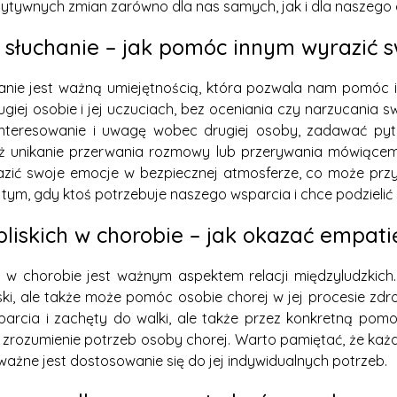
zytywnych zmian zarówno dla nas samych, jak i dla naszego 
słuchanie – jak pomóc innym wyrazić 
nie jest ważną umiejętnością, która pozwala nam pomóc 
rugiej osobie i jej uczuciach, bez oceniania czy narzucani
nteresowanie i uwagę wobec drugiej osoby, zadawać pytan
eż unikanie przerwania rozmowy lub przerywania mówiące
ić swoje emocje w bezpiecznej atmosferze, co może przyn
tym, gdy ktoś potrzebuje naszego wsparcia i chce podzielić 
bliskich w chorobie – jak okazać empat
h w chorobie jest ważnym aspektem relacji międzyludzkich. 
ski, ale także może pomóc osobie chorej w jej procesie zd
arcia i zachęty do walki, ale także przez konkretną pom
 i zrozumienie potrzeb osoby chorej. Warto pamiętać, że k
ważne jest dostosowanie się do jej indywidualnych potrzeb.