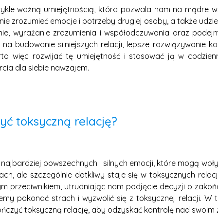
wykle ważną umiejętnością, która pozwala nam na mądre wsp
nie zrozumieć emocje i potrzeby drugiej osoby, a także udziel
nie, wyrażanie zrozumienia i współodczuwania oraz pode
na budowanie silniejszych relacji, lepsze rozwiązywanie ko
to więc rozwijać tę umiejętność i stosować ją w codzien
rcia dla siebie nawzajem.
yć toksyczną relację?
z najbardziej powszechnych i silnych emocji, które mogą wp
ch, ale szczególnie dotkliwy staje się w toksycznych relac
 przeciwnikiem, utrudniając nam podjęcie decyzji o zakończe
my pokonać strach i wyzwolić się z toksycznej relacji. W t
ończyć toksyczną relację, aby odzyskać kontrolę nad swoim 