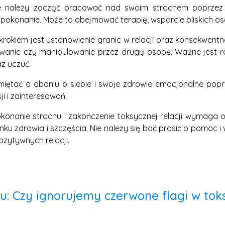
ie należy zacząć pracować nad swoim strachem poprzez i
pokonanie. Może to obejmować terapię, wsparcie bliskich o
okiem jest ustanowienie granic w relacji oraz konsekwentne
wanie czy manipulowanie przez drugą osobę. Ważne jest ró
z uczuć.
iętać o dbaniu o siebie i swoje zdrowie emocjonalne pop
ji i zainteresowań.
onanie strachu i zakończenie toksycznej relacji wymaga od
nku zdrowia i szczęścia. Nie należy się bać prosić o pomoc 
ozytywnych relacji.
u: Czy ignorujemy czerwone flagi w tok