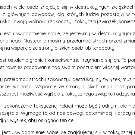
asach wiele osób znajduje się w destrukcyjnych związkach
m z głównych powodów, dla których ludzie pozostają w ta
yskać swoją wolność i zakończyć toksyczny związek, koniecz
 jest uświadomienie sobie, że jesteśmy w destrukcyjnym z
nalnego. Następnie musimy przełamać strach przed zmianą
ę na wsparcie ze strony bliskich osób lub terapeuty.
jest ustalenie granic i konsekwentne trzymanie się ich. T
st również pracowanie nad swoim poczuciem własnej wartości 
 przełamać strach i zakończyć destrukcyjny związek, musim
aszej wolności. Wsparcie ze strony bliskich osób oraz p
sze jest możliwość wyjścia z toksycznego związku i odzyska
 i zakończenie toksycznej relacji może być trudnym, ale n
zczęścia. Wymaga to od nas odwagi, determinacji i pracy n
jąć wysiłek, aby osiągnąć ten cel.
jest uświadomienie sobie, że znajdujemy się w toksycznej rel