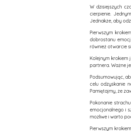
W dzisiejszych cz
cierpienie. Jedny
Jednakże, aby odz
Pierwszym krokiem
dobrostanu emocjo
również otwarcie si
Kolejnym krokiem 
partnera. Ważne je
Podsumowując, aby
celu odzyskanie n
Pamiętajmy, że zaw
Pokonanie strachu
emocjonalnego i s
możliwe i warto pod
Pierwszym krokiem 