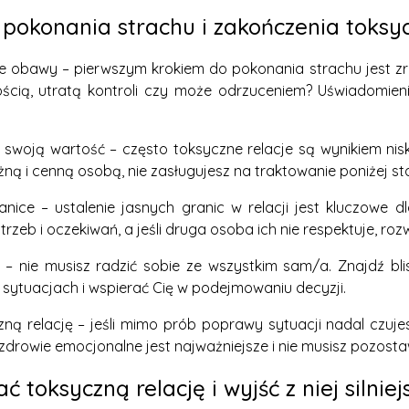
pokonania strachu i zakończenia toksycz
oje obawy – pierwszym krokiem do pokonania strachu jest zr
ścią, utratą kontroli czy może odrzuceniem? Uświadomien
 swoją wartość – często toksyczne relacje są wynikiem nis
ażną i cenną osobą, nie zasługujesz na traktowanie poniżej s
anice – ustalenie jasnych granic w relacji jest kluczowe d
zeb i oczekiwań, a jeśli druga osoba ich nie respektuje, rozw
 – nie musisz radzić sobie ze wszystkim sam/a. Znajdź blis
sytuacjach i wspierać Cię w podejmowaniu decyzji.
ną relację – jeśli mimo prób poprawy sytuacji nadal czujesz
 zdrowie emocjonalne jest najważniejsze i nie musisz pozosta
ć toksyczną relację i wyjść z niej silnie