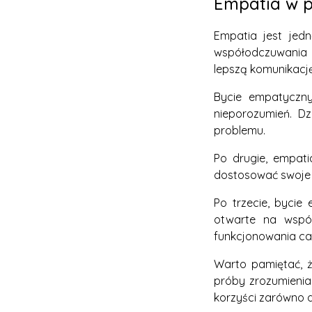
Empatia w p
Empatia jest jed
współodczuwania i
lepszą komunikację
Bycie empatyczny
nieporozumień. Dz
problemu.
Po drugie, empati
dostosować swoje d
Po trzecie, byci
otwarte na współ
funkcjonowania ca
Warto pamiętać, ż
próby zrozumienia
korzyści zarówno d