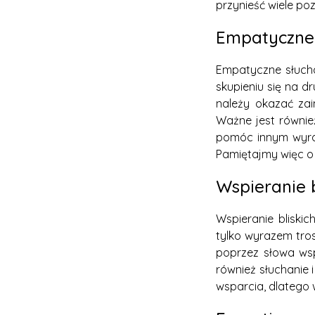
przynieść wiele po
Empatyczne 
Empatyczne słucha
skupieniu się na d
należy okazać zai
Ważne jest równi
pomóc innym wyraz
Pamiętajmy więc o 
Wspieranie 
Wspieranie bliskic
tylko wyrazem tro
poprzez słowa wsp
również słuchanie
wsparcia, dlatego 