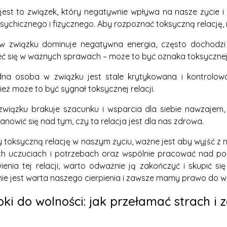
 jest to związek, który negatywnie wpływa na nasze życie 
ychicznego i fizycznego. Aby rozpoznać toksyczną relację,
i w związku dominuje negatywna energia, często dochodzi 
ć się w ważnych sprawach – może to być oznaka toksycznej r
jedna osoba w związku jest stale krytykowana i kontrolo
eż może to być sygnał toksycznej relacji.
 w związku brakuje szacunku i wsparcia dla siebie nawzaje
anowić się nad tym, czy ta relacja jest dla nas zdrowa.
y toksyczną relację w naszym życiu, ważne jest aby wyjść z 
h uczuciach i potrzebach oraz wspólnie pracować nad pop
ienia tej relacji, warto odważnie ją zakończyć i skupić s
nie jest warta naszego cierpienia i zawsze mamy prawo do w
i do wolności: jak przełamać strach i 