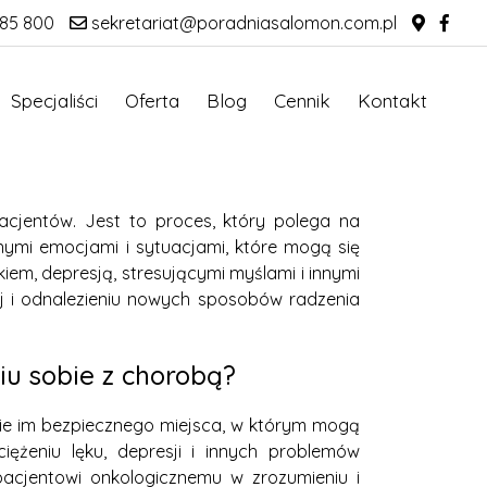
85 800
sekretariat@poradniasalomon.com.pl
Specjaliści
Oferta
Blog
Cennik
Kontakt
cjentów. Jest to proces, który polega na
ymi emocjami i sytuacjami, które mogą się
em, depresją, stresującymi myślami i innymi
j i odnalezieniu nowych sposobów radzenia
u sobie z chorobą?
e im bezpiecznego miejsca, w którym mogą
ężeniu lęku, depresji i innych problemów
acjentowi onkologicznemu w zrozumieniu i