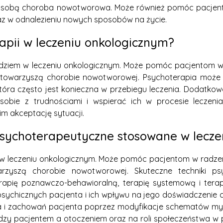
e ze sobą choroba nowotworowa. Może również pomóc pacjen
az w odnalezieniu nowych sposobów na życie.
rapii w leczeniu onkologicznym?
ziem w leczeniu onkologicznym. Może pomóc pacjentom w r
to towarzyszą chorobie nowotworowej. Psychoterapia moż
 która często jest konieczna w przebiegu leczenia. Doda
obie z trudnościami i wspierać ich w procesie leczen
im akceptację sytuacji.
 psychoterapeutyczne stosowane w lecz
 leczeniu onkologicznym. Może pomóc pacjentom w radzeniu
arzyszą chorobie nowotworowej. Skuteczne techniki ps
rapię poznawczo-behawioralną, terapię systemową i terapi
ychicznych pacjenta i ich wpływu na jego doświadczenie 
ia i zachowań pacjenta poprzez modyfikacje schematów myś
ędzy pacjentem a otoczeniem oraz na roli społeczeństwa w p