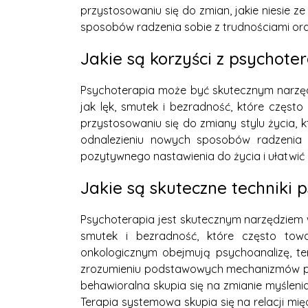
przystosowaniu się do zmian, jakie niesi
sposobów radzenia sobie z trudnościami or
Jakie są korzyści z psychote
Psychoterapia może być skutecznym narzęd
jak lęk, smutek i bezradność, które częs
przystosowaniu się do zmiany stylu życia,
odnalezieniu nowych sposobów radzenia s
pozytywnego nastawienia do życia i ułatwić 
Jakie są skuteczne techniki
Psychoterapia jest skutecznym narzędziem w
smutek i bezradność, które często tow
onkologicznym obejmują psychoanalizę, te
zrozumieniu podstawowych mechanizmów ps
behawioralna skupia się na zmianie myślen
Terapia systemowa skupia się na relacji mi