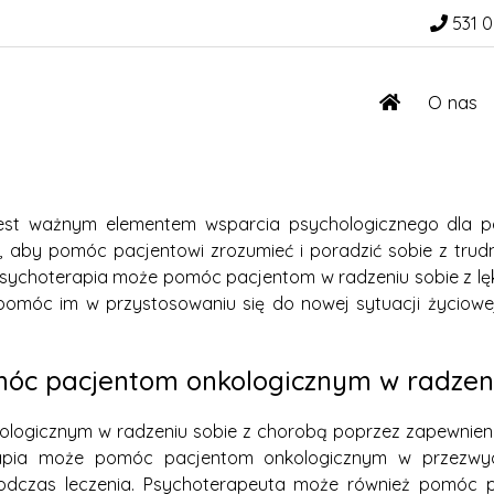
531 0
O nas
jest ważnym elementem wsparcia psychologicznego dla pa
 aby pomóc pacjentowi zrozumieć i poradzić sobie z trudn
sychoterapia może pomóc pacjentom w radzeniu sobie z lęki
omóc im w przystosowaniu się do nowej sytuacji życiowe
óc pacjentom onkologicznym w radzeni
logicznym w radzeniu sobie z chorobą poprzez zapewnieni
rapia może pomóc pacjentom onkologicznym w przezwyci
odczas leczenia. Psychoterapeuta może również pomóc p