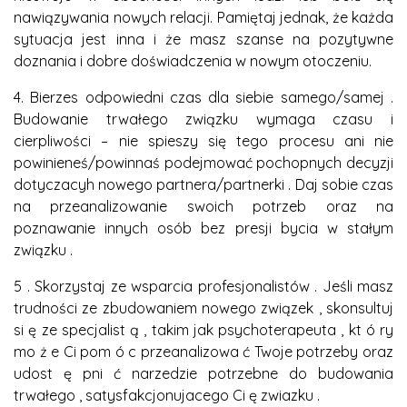
nawiązywania nowych relacji. Pamiętaj jednak, że każda
sytuacja jest inna i że masz szanse na pozytywne
doznania i dobre doświadczenia w nowym otoczeniu.
4. Bierzes odpowiedni czas dla siebie samego/samej .
Budowanie trwałego związku wymaga czasu i
cierpliwości – nie spieszy się tego procesu ani nie
powinieneś/powinnaś podejmować pochopnych decyzji
dotyczacyh nowego partnera/partnerki . Daj sobie czas
na przeanalizowanie swoich potrzeb oraz na
poznawanie innych osób bez presji bycia w stałym
związku .
5 . Skorzystaj ze wsparcia profesjonalistów . Jeśli masz
trudności ze zbudowaniem nowego związek , skonsultuj
si ę ze specjalist ą , takim jak psychoterapeuta , kt ó ry
mo ż e Ci pom ó c przeanalizowa ć Twoje potrzeby oraz
udost ę pni ć narzedzie potrzebne do budowania
trwałego , satysfakcjonujacego Ci ę zwiazku .