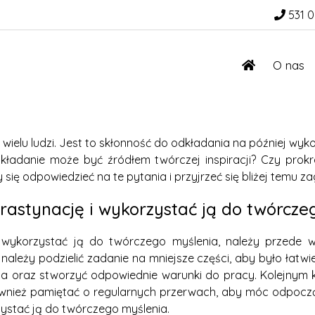
531 0
O nas
a wielu ludzi. Jest to skłonność do odkładania na później w
kładanie może być źródłem twórczej inspiracji? Czy pro
ię odpowiedzieć na te pytania i przyjrzeć się bliżej temu za
rastynację i wykorzystać ją do twórcze
wykorzystać ją do twórczego myślenia, należy przede wszy
ależy podzielić zadanie na mniejsze części, aby było łatwi
 oraz stworzyć odpowiednie warunki do pracy. Kolejnym kro
ównież pamiętać o regularnych przerwach, aby móc odpocząć
zystać ją do twórczego myślenia.