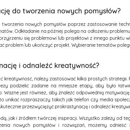
ację do tworzenia nowych pomysłów?
tworzenia nowych pomysłów poprzez zastosowanie technik
ematów. Odkładanie na później polega na odłożeniu problemu l
zyjrzeniu się problemowi lub projektowi z innego punktu wid
iązać problem lub ukończyć projekt. Wybieranie tematów poleg
nację i odnaleźć kreatywność?
kreatywność, należy zastosować kilka prostych strategii. Po
leży podzielić zadanie na mniejsze etapy, aby było łatw
ę go. Ważne jest również, aby znaleźć odpowiednią motywa
o unikać rozpraszaczy takich jak telefon czy media społe
skutecznie przezwyciężyć prokrastynację i odnaleźć kreatyw
, jak i źródłem twórczej inspiracji. Wszystko zależy od te
rzenia nowych pomysłów i rozwiązań, możemy odnieść s