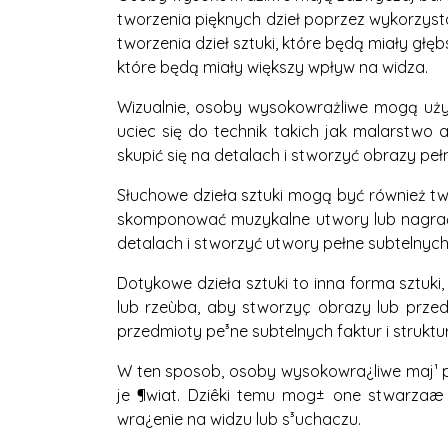
tworzenia pięknych dzieł poprzez wykorzyst
tworzenia dzieł sztuki, które będą miały głę
które będą miały większy wpływ na widza.
Wizualnie, osoby wysokowrażliwe mogą uż
uciec się do technik takich jak malarstwo 
skupić się na detalach i stworzyć obrazy peł
Słuchowe dzieła sztuki mogą być również t
skomponować muzykalne utwory lub nagrać 
detalach i stworzyć utwory pełne subtelnych 
Dotykowe dzieła sztuki to inna forma sztuki
lub rzeùba, aby stworzyç obrazy lub przed
przedmioty pe³ne subtelnych faktur i struktur
W ten sposob, osoby wysokowra¿liwe maj¹ po
je ¶wiat. Dziêki temu mog± one stwarzaæ 
wra¿enie na widzu lub s³uchaczu.