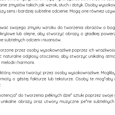
anie zmysłów takich jak wzrok, słuch i dotyk. Osoby wyso
bszy sens i bardziej subtelne odcienie. Mogą one również uży
ywać swojego zmysłu wzroku do tworzenia obrazów o bogat
akrylowe lub olejne, aby stworzyć obrazy o gładkiej powie
ne subtelnych odcieni i niuansów.
worzone przez osoby wysokowrażliwe poprzez ich wrażliwoś
naturalne odgłosy otoczenia, aby stworzyć unikalną atmos
melodii i harmonii.
, którą można tworzyć przez osoby wysokowrażliwe. Mogliby 
mioty o gêstej fakturze lub teksturze. Osoby te mog³aby
.
tencja³ do tworzenia piêknych dzie³ sztuki poprzez swoje
unikalne obrazy oraz utwory muzyczne pe³ne subtelnych 