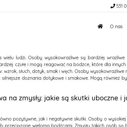
531 0
O nas
 wielu ludzi. Osoby wysokowrażliwe są bardziej wrażliwe
bardziej czułe i mogą reagować na bodźce, które dla inny
 wzrok, słuch, dotyk, smak i węch. Osoby wysokowrażliwe 
 silniejsze doznania dotykowe i smakowe. Mogą również by
 na zmysły: jakie są skutki uboczne i 
równo pozytywne, jak i negatywne skutki. Osoby o wysokiej
lub przeciążone wieloma bodźcami. Zmysły takich osób są 