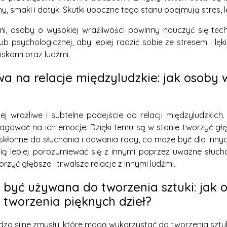
smaki i dotyk. Skutki uboczne tego stanu obejmują stres, lę
i, osoby o wysokiej wrażliwości powinny nauczyć się tec
ub psychologicznej, aby lepiej radzić sobie ze stresem i lę
skami oraz ludźmi.
a na relacje międzyludzkie: jak osoby
 wrażliwe i subtelne podejście do relacji międzyludzkich.
eagować na ich emocje. Dzięki temu są w stanie tworzyć głęb
skłonne do słuchania i dawania rady, co może być dla inny
fią lepiej porozumiewać się z innymi poprzez uważne słuc
yć głębsze i trwalsze relacje z innymi ludźmi.
 być używana do tworzenia sztuki: jak
 tworzenia pięknych dzieł?
o silne zmysły, które mogą wykorzystać do tworzenia szt