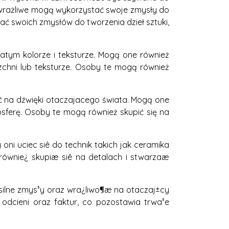
kowrażliwe mogą wykorzystać swoje zmysły do
wać swoich zmysłów do tworzenia dzieł sztuki,
ym kolorze i teksturze. Mogą one również
rzchni lub teksturze. Osoby te mogą również
ć na dźwięki otaczajacego świata. Mogą one
ferę. Osoby te mogą również skupić się na
oni uciec siê do technik takich jak ceramika
 równie¿ skupiæ siê na detalach i stwarzaæ
 silne zmys³y oraz wra¿liwo¶æ na otaczaj±cy
odcieni oraz faktur, co pozostawia trwa³e