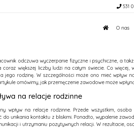
531 0
O nas
cownik odczuwa wyczerpanie fizyczne i psychiczne, a tak
a coraz większej liczby ludzi na całym świecie. Co więce
na jego rodzinę. W szczególności może ono mieć wpływ na
m artykule omówimy, jak przemęczenie zawodowe może wpłynąć
ywa na relacje rodzinne
 wpływ na relacje rodzinne. Przede wszystkim, osoba
ić do unikania kontaktu z bliskimi. Ponadto, wypalenie za
nikacji i utrzymaniu pozytywnych relacji. W rezultacie, o