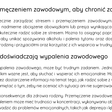
zemęczeniem zawodowym, aby chronić zd
tecznie zarządzać stresem i przemęczeniem zawodowym.
, nadmierne obciążenie obowiązkami lub presja wynikająca
utecznie radzić sobie ze stresem. Można to osiągnąć popr
, aby unikać spożywania alkoholu i palenia tytoniu oraz 
odziną i przyjaciółmi oraz korzystać z ich wsparcia w trudn
zy doświadczają wypalenia zawodowego
 wypalenia zawodowego, może być trudnym zadaniem. Jedna
tkim ważne jest, aby słuchać i wspierać ich emocjonalnie
eż dostarczenie informacji na temat tego, jak radzić sobie
iętać o tym, żeby nie oceniać ich sytuacji ani nie sugerować
nsekwencje dla zdrowia rodziny. Przemęczenie zawodowe m
eniem może mieć trudności w koncentracji, wykonywaniu ob
zić do problemów emocjonalnych, takich jak depresja i lę