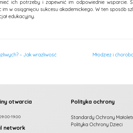
mieć ich potrzeby i zapewnić im odpowiednie wsparcie. S
m w osiągnięciu sukcesu akademickiego. W ten sposób szko
jał edukacyjny.
żliwych? – Jak wrażliwość
Młodzież i chorob
iny otwarcia
Polityka ochrony
09.00-19.00
Standardy Ochrony Małolet
Polityka Ochrony Dzieci
al network