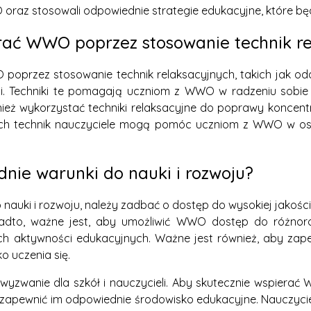
oraz stosowali odpowiednie strategie edukacyjne, które będ
rać WWO poprzez stosowanie technik re
poprzez stosowanie technik relaksacyjnych, takich jak od
acji. Techniki te pomagają uczniom z WWO w radzeniu sobie
eż wykorzystać techniki relaksacyjne do poprawy koncentr
tych technik nauczyciele mogą pomóc uczniom z WWO w osi
ie warunki do nauki i rozwoju?
uki i rozwoju, należy zadbać o dostęp do wysokiej jakośc
adto, ważne jest, aby umożliwić WWO dostęp do różnoro
ch aktywności edukacyjnych. Ważne jest również, aby zape
o uczenia się.
zwanie dla szkół i nauczycieli. Aby skutecznie wspierać 
 zapewnić im odpowiednie środowisko edukacyjne. Nauczyci