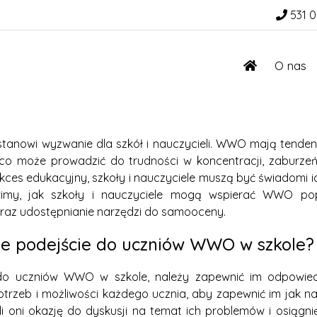
531 0
O nas
anowi wyzwanie dla szkół i nauczycieli. WWO mają tende
e, co może prowadzić do trudności w koncentracji, zabur
es edukacyjny, szkoły i nauczyciele muszą być świadomi ic
wimy, jak szkoły i nauczyciele mogą wspierać WWO po
oraz udostępnianie narzędzi do samooceny.
ne podejście do uczniów WWO w szkole?
do uczniów WWO w szkole, należy zapewnić im odpowiedn
zeb i możliwości każdego ucznia, aby zapewnić im jak na
 oni okazję do dyskusji na temat ich problemów i osiągnię