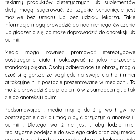
reklamy produktów dietetycznych lub suplementów
diety mogą sugerować, że szybkie schudnięcie jest
możliwe bez umiaru lub bez udziału lekarza. Takie
informacje mogą prowadzić do nadmiernego ćwiczenia
lub głodzenia się, co może doprowadzić do anoreksji lub
bulimii.
Media mogą również promować stereotypowe
postrzeganie ciała i pokazywać je jako narzucone
standardy piękna. Osoby odbierajace te obrazy mog ą
czuć si ę gorsze ze wzgl ędu na swoje cia ł o i mniej
atrakcyjne ni ż postacie prezentowane w mediach . To
mo ż e prowadzi ć do problem ó w z samoocen ą , a tak
ż e do anoreksji i bulimii .
Podsumowujac , media maj ą du ż y wp ł yw na
postrzeganie cia ł a i mog ą by ć przyczyn ą anoreksji i
bulimii . Dlatego wa ż ne jest , aby ludzie mieli
realistyczne podejscie do swojego ciala oraz aby media
prezentowaly bardziej naturalne obrazy idealnego ciala