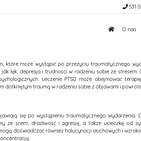
531 0
O nas
m, które może wystąpić po przeżyciu traumatycznego wyd
jak lęk, depresja i trudności w radzeniu sobie ze strese
ychologicznych. Leczenie PTSD może obejmować terapię
om dotkniętym traumą w radzeniu sobie z objawami i powro
awiają się po wystąpieniu traumatycznego wydarzenia. Obj
lemy ze snem, drażliwość i agresję, a także ucieczkę od 
mogą doświadczać również halucynacji słuchowych i wzroko
koncentracją.