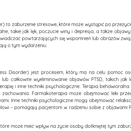
er) to zaburzenie stresowe, które może wystąpić po przeży
ne, takie jak lęk, poczucie winy i depresja, a także objawy 
wiadczać powtarzających się wspomnień lub obrazów zwi
nają o tym wydarzeniu.
ress Disorder) jest procesem, który ma na celu pomoc o
e lub całkowite wyeliminowanie objawów PTSD, takich jak l
rapię i inne techniki psychologiczne. Terapia behawioraln
 zachowania. Farmakoterapia może obejmować leki przec
mi. Inne techniki psychologiczne mogą obejmować relaksac
elowi – pomagają pacjentom w radzeniu sobie z objawami 
óre może mieć wpływ na życie osoby dotkniętej tym zaburz