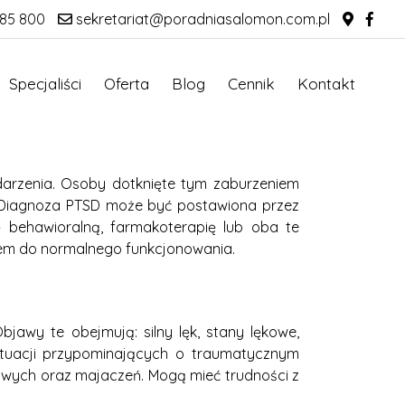
85 800
sekretariat@poradniasalomon.com.pl
Specjaliści
Oferta
Blog
Cennik
Kontakt
arzenia. Osoby dotknięte tym zaburzeniem
m. Diagnoza PTSD może być postawiona przez
 behawioralną, farmakoterapię lub oba te
tem do normalnego funkcjonowania.
awy te obejmują: silny lęk, stany lękowe,
sytuacji przypominających o traumatycznym
wych oraz majaczeń. Mogą mieć trudności z