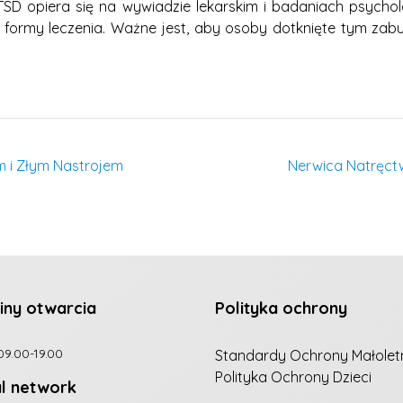
 PTSD opiera się na wywiadzie lekarskim i badaniach psyc
ne formy leczenia. Ważne jest, aby osoby dotknięte tym za
m i Złym Nastrojem
Nerwica Natręctw
iny otwarcia
Polityka ochrony
09.00-19.00
Standardy Ochrony Małolet
Polityka Ochrony Dzieci
al network