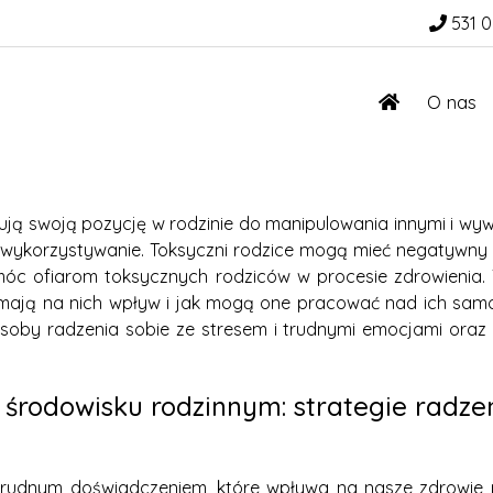
531 0
O nas
ują swoją pozycję w rodzinie do manipulowania innymi i wywi
ub wykorzystywanie. Toksyczni rodzice mogą mieć negatywny
omóc ofiarom toksycznych rodziców w procesie zdrowienia
mają na nich wpływ i jak mogą one pracować nad ich samo
by radzenia sobie ze stresem i trudnymi emocjami oraz u
rodowisku rodzinnym: strategie radzeni
trudnym doświadczeniem, które wpływa na nasze zdrowie p