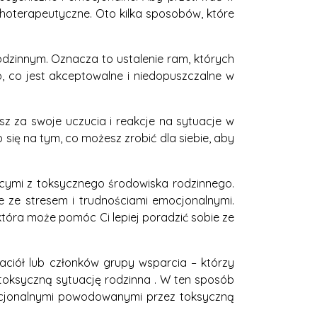
choterapeutyczne. Oto kilka sposobów, które
odzinnym. Oznacza to ustalenie ram, których
, co jest akceptowalne i niedopuszczalne w
sz za swoje uczucia i reakcje na sytuacje w
 się na tym, co możesz zrobić dla siebie, aby
ącymi z toksycznego środowiska rodzinnego.
e ze stresem i trudnościami emocjonalnymi.
która może pomóc Ci lepiej poradzić sobie ze
jaciół lub członków grupy wsparcia – którzy
oksyczną sytuację rodzinna . W ten sposób
ocjonalnymi powodowanymi przez toksyczną