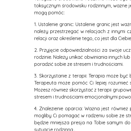
toksycznym środowisku rodzinnym, ważne jes
mogą pomóc:
1. Ustalenie granic: Ustalenie granic jest
należy przestrzegać w relacjach z innymi 
relacji oraz określenie tego, co jest dla Cieb
2. Przyjęcie odpowiedzialności za swoje uc
rodzinie. Należy unikać obwiniania innych lu
poradzić sobie ze stresem i trudnościami.
3. Skorzystanie z terapii: Terapia może b
Terapeuta może pomóc Ci lepiej rozumieć s
Możesz również skorzystać z terapii grupowe
stresem i trudnościami emocjonalnymi powo
4. Znalezienie oparcia: Ważna jest również
mogliby Ci pomagać w radzeniu sobie ze s
będzie mniejsza presja na Tobie samym d
sytuacje rodzinna .