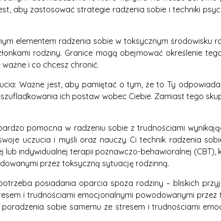
t, aby zastosować strategie radzenia sobie i techniki psy
 ważnym elementem radzenia sobie w toksycznym środowisku r
członkami rodziny. Granice mogą obejmować określenie tego
ie ważne i co chcesz chronić.
zucia: Ważne jest, aby pamiętać o tym, że to Ty odpowiada
b szufladkowania ich postaw wobec Ciebie. Zamiast tego skup
yć bardzo pomocna w radzeniu sobie z trudnościami wynikaj
woje uczucia i myśli oraz nauczy Ci technik radzenia sobi
j lub indywidualnej terapii poznawczo-behawioralnej (CBT), 
dowanymi przez toksyczną sytuację rodzinną.
 potrzeba posiadania oparcia spoza rodziny – bliskich przy
tresem i trudnościami emocjonalnymi powodowanymi przez t
o poradzenia sobie samemu ze stresem i trudnościami em