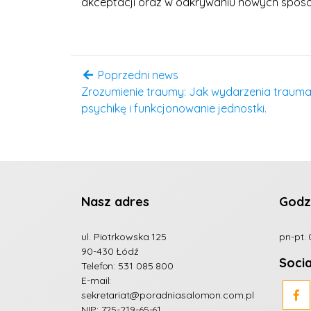
akceptacji oraz w odkrywaniu nowych sposob
Poprzedni news
Zrozumienie traumy: Jak wydarzenia traum
psychikę i funkcjonowanie jednostki.
Nasz adres
Godz
ul. Piotrkowska 125
pn-pt. 
90-430 Łódź
Soci
Telefon:
531 085 800
E-mail:
sekretariat@poradniasalomon.com.pl
NIP: 725-219-65-61