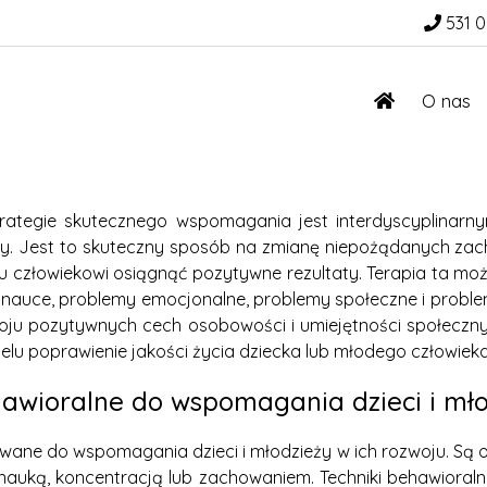
531 0
O nas
Strategie skutecznego wspomagania jest interdyscyplinar
ieży. Jest to skuteczny sposób na zmianę niepożądanych 
u człowiekowi osiągnąć pozytywne rezultaty. Terapia ta mo
 nauce, problemy emocjonalne, problemy społeczne i proble
oju pozytywnych cech osobowości i umiejętności społeczn
lu poprawienie jakości życia dziecka lub młodego człowiek
hawioralne do wspomagania dzieci i mł
ane do wspomagania dzieci i młodzieży w ich rozwoju. Są 
 nauką, koncentracją lub zachowaniem. Techniki behawioral