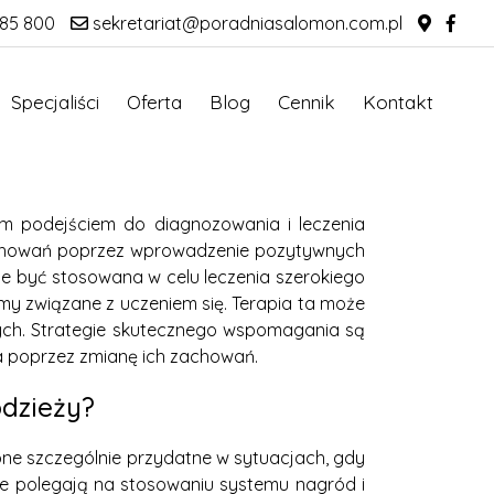
85 800
sekretariat@poradniasalomon.com.pl
Specjaliści
Oferta
Blog
Cennik
Kontakt
nym podejściem do diagnozowania i leczenia
zachowań poprzez wprowadzenie pozytywnych
że być stosowana w celu leczenia szerokiego
my związane z uczeniem się. Terapia ta może
ych. Strategie skutecznego wspomagania są
a poprzez zmianę ich zachowań.
odzieży?
one szczególnie przydatne w sytuacjach, gdy
ne polegają na stosowaniu systemu nagród i