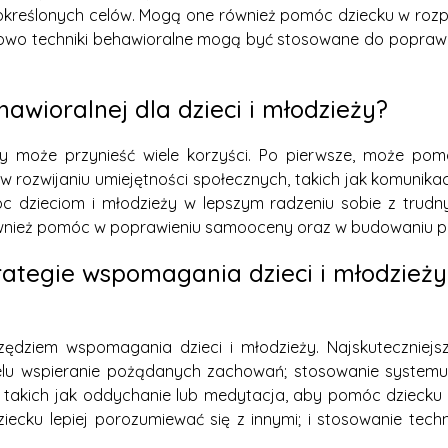
kreślonych celów. Mogą one również pomóc dziecku w rozp
owo techniki behawioralne mogą być stosowane do poprawy
ehawioralnej dla dzieci i młodzieży?
eży może przynieść wiele korzyści. Po pierwsze, może po
rozwijaniu umiejętności społecznych, takich jak komunikacj
 dzieciom i młodzieży w lepszym radzeniu sobie z trudnym
ównież pomóc w poprawieniu samooceny oraz w budowaniu poz
trategie wspomagania dzieci i młodzież
zędziem wspomagania dzieci i młodzieży. Najskuteczniejsz
lu wspieranie pożądanych zachowań; stosowanie systemu
, takich jak oddychanie lub medytacja, aby pomóc dziecku 
iecku lepiej porozumiewać się z innymi; i stosowanie tech