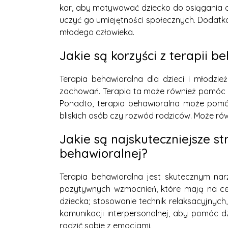
kar, aby motywować dziecko do osiągania o
uczyć go umiejętności społecznych. Dodatk
młodego człowieka.
Jakie są korzyści z terapii b
Terapia behawioralna dla dzieci i młodzi
zachowań. Terapia ta może również pomóc w 
Ponadto, terapia behawioralna może pomóc
bliskich osób czy rozwód rodziców. Może r
Jakie są najskuteczniejsze s
behawioralnej?
Terapia behawioralna jest skutecznym nar
pozytywnych wzmocnień, które mają na ce
dziecka; stosowanie technik relaksacyjnych
komunikacji interpersonalnej, aby pomóc dz
radzić sobie z emocjami.