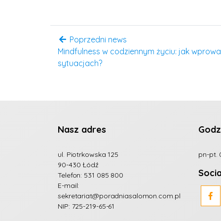
Poprzedni news
Mindfulness w codziennym życiu: jak wpro
sytuacjach?
Nasz adres
Godz
ul. Piotrkowska 125
pn-pt. 
90-430 Łódź
Soci
Telefon:
531 085 800
E-mail:
sekretariat@poradniasalomon.com.pl
NIP: 725-219-65-61