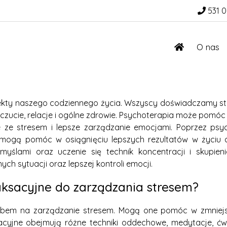
531 0
O nas
ekty naszego codziennego życia. Wszyscy doświadczamy stre
ucie, relacje i ogólne zdrowie. Psychoterapia może pomóc 
ie ze stresem i lepsze zarządzanie emocjami. Poprzez ps
re mogą pomóc w osiągnięciu lepszych rezultatów w życi
 myślami oraz uczenie się technik koncentracji i skupi
ch sytuacji oraz lepszej kontroli emocji.
laksacyjne do zarządzania stresem?
obem na zarządzanie stresem. Mogą one pomóc w zmniejsz
acyjne obejmują różne techniki oddechowe, medytacje, ćwi