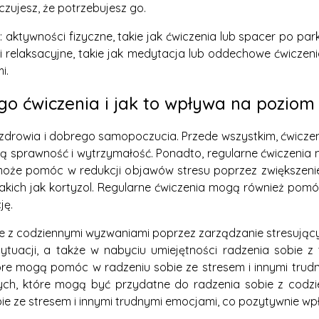
czujesz, że potrzebujesz go.
ktywności fizyczne, takie jak ćwiczenia lub spacer po pa
iki relaksacyjne, takie jak medytacja lub oddechowe ćwicze
i.
ego ćwiczenia i jak to wpływa na poziom
a zdrowia i dobrego samopoczucia. Przede wszystkim, ćwicz
ną sprawność i wytrzymałość. Ponadto, regularne ćwiczenia
może pomóc w redukcji objawów stresu poprzez zwiększeni
akich jak kortyzol. Regularne ćwiczenia mogą również pomó
ję.
e z codziennymi wyzwaniami poprzez zarządzanie stresują
 sytuacji, a także w nabyciu umiejętności radzenia sobie
tóre mogą pomóc w radzeniu sobie ze stresem i innymi tru
ych, które mogą być przydatne do radzenia sobie z codzi
ze stresem i innymi trudnymi emocjami, co pozytywnie wpłyn