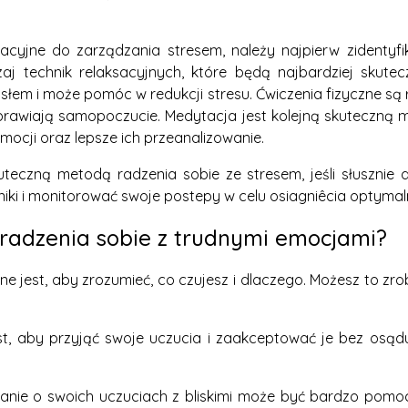
acyjne do zarządzania stresem, należy najpierw zidentyfi
j technik relaksacyjnych, które będą najbardziej skutec
em i może pomóc w redukcji stresu. Ćwiczenia fizyczne są 
oprawiają samopoczucie. Medytacja jest kolejną skuteczną 
emocji oraz lepsze ich przeanalizowanie.
teczną metodą radzenia sobie ze stresem, jeśli słusznie 
niki i monitorować swoje postepy w celu osiagniêcia optymal
 radzenia sobie z trudnymi emocjami?
ne jest, aby zrozumieć, co czujesz i dlaczego. Możesz to z
st, aby przyjąć swoje uczucia i zaakceptować je bez osądu
nie o swoich uczuciach z bliskimi może być bardzo pomocn