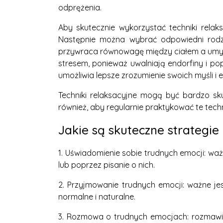
odprężenia.
Aby skutecznie wykorzystać techniki relaks
Następnie można wybrać odpowiedni rodza
przywraca równowagę między ciałem a umysł
stresem, ponieważ uwalniają endorfiny i p
umożliwia lepsze zrozumienie swoich myśli i 
Techniki relaksacyjne mogą być bardzo sku
również, aby regularnie praktykować te tech
Jakie są skuteczne strategie
1. Uświadomienie sobie trudnych emocji: waż
lub poprzez pisanie o nich.
2. Przyjmowanie trudnych emocji: ważne je
normalne i naturalne.
3. Rozmowa o trudnych emocjach: rozmawia