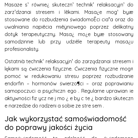
Masaże s¹ równie¿ skuteczn¹ technik¹ relaksacyjn¹ do
zarz¹dzanai stresem i lêkami. Masa¿e mog¹ byæ
stosowane do rozbudzenia świadomoÊci cia³a oraz do
uwalniania napiêcia miêÿniowego poprzez delikatny
dotyk terapeutyczny. Masa¿ mo¿e byæ stosowany
samodzinnie lub przy udziêle terapeuty masa¿u
profesionalisty.
Ostatnià technik¹ relaksacyjn¹ do zarządzanai stresem i
lękami są ćwiczenia fizyczne. Ćwiczenia fizyczne mog±
pomoć w redukowaniu stresu poprzez rozbudzanie
endorfin – hormonów świerzo¶ci – oraz poprawianiu
samopoczuci a psychiczn ego . Regularne uprawian ie
aktywności fiz ycz ne j mo ¿ e by c te ¿ bardzo skuteczn
e narzedzie do radzeni a sobie ze stre sem .
Jak wykorzystać samoświadomość
do poprawy jakości życia