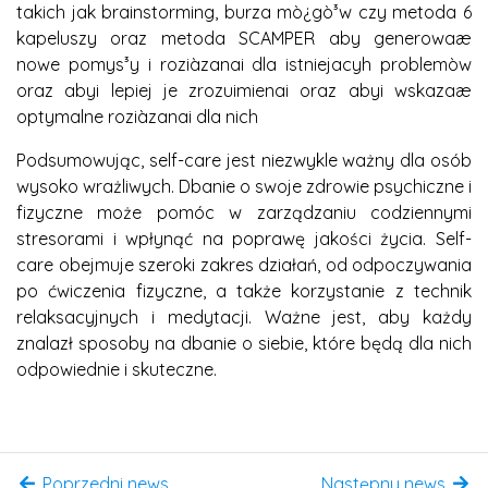
takich jak brainstorming, burza mò¿gò³w czy metoda 6
kapeluszy oraz metoda SCAMPER aby generowaæ
nowe pomys³y i roziàzanai dla istniejacyh problemòw
oraz abyi lepiej je zrozuimienai oraz abyi wskazaæ
optymalne roziàzanai dla nich
Podsumowując, self-care jest niezwykle ważny dla osób
wysoko wrażliwych. Dbanie o swoje zdrowie psychiczne i
fizyczne może pomóc w zarządzaniu codziennymi
stresorami i wpłynąć na poprawę jakości życia. Self-
care obejmuje szeroki zakres działań, od odpoczywania
po ćwiczenia fizyczne, a także korzystanie z technik
relaksacyjnych i medytacji. Ważne jest, aby każdy
znalazł sposoby na dbanie o siebie, które będą dla nich
odpowiednie i skuteczne.
Poprzedni news
Następny news