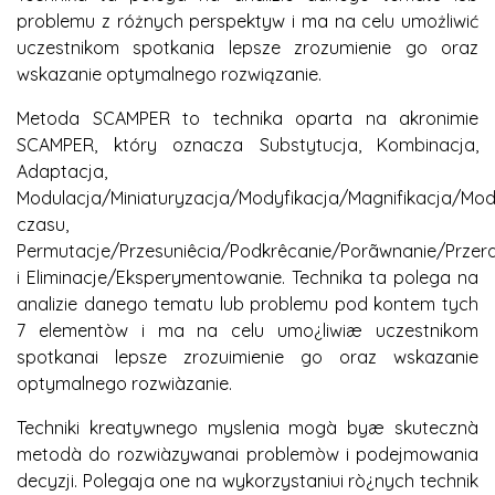
problemu z różnych perspektyw i ma na celu umożliwić
uczestnikom spotkania lepsze zrozumienie go oraz
wskazanie optymalnego rozwiązanie.
Metoda SCAMPER to technika oparta na akronimie
SCAMPER, który oznacza Substytucja, Kombinacja,
Adaptacja,
Modulacja/Miniaturyzacja/Modyfikacja/Magnifikacja/Mod
czasu,
Permutacje/Przesuniêcia/Podkrêcanie/Porãwnanie/Przera
i Eliminacje/Eksperymentowanie. Technika ta polega na
analizie danego tematu lub problemu pod kontem tych
7 elementòw i ma na celu umo¿liwiæ uczestnikom
spotkanai lepsze zrozuimienie go oraz wskazanie
optymalnego rozwiàzanie.
Techniki kreatywnego myslenia mogà byæ skutecznà
metodà do rozwiàzywanai problemòw i podejmowania
decyzji. Polegaja one na wykorzystaniui rò¿nych technik