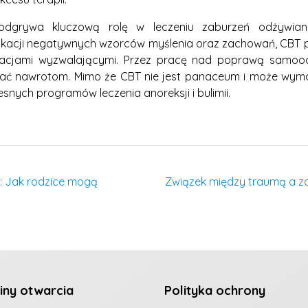
dgrywa kluczową rolę w leczeniu zaburzeń odżywiania,
dyfikacji negatywnych wzorców myślenia oraz zachowań, CB
tuacjami wyzwalającymi. Przez pracę nad poprawą samooce
egać nawrotom. Mimo że CBT nie jest panaceum i może wymag
nych programów leczenia anoreksji i bulimii.
a: Jak rodzice mogą
Związek między traumą a z
iny otwarcia
Polityka ochrony