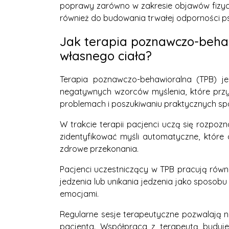
poprawy zarówno w zakresie objawów fizyczn
również do budowania trwałej odporności ps
Jak terapia poznawczo-beha
własnego ciała?
Terapia poznawczo-behawioralna (TPB) jes
negatywnych wzorców myślenia, które przyc
problemach i poszukiwaniu praktycznych sp
W trakcie terapii pacjenci uczą się rozpo
zidentyfikować myśli automatyczne, które 
zdrowe przekonania.
Pacjenci uczestniczący w TPB pracują równi
jedzenia lub unikania jedzenia jako sposob
emocjami.
Regularne sesje terapeutyczne pozwalają 
pacjenta. Współpraca z terapeutą buduj