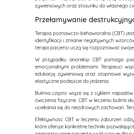
żywieniowych oraz stosunku do własnego cia
Przełamywanie destrukcyjnych
Terapia poznawczo-behawioralna (CBT) jest 
identyfikacji i zmianie negatywnych wzorcó
terapii pacjenci uczą się rozpoznawać swoje 
W przypadku anoreksji CBT pomaga pacje
emocjonalnymi problemami. Terapeuci wsp
edukację żywieniową oraz stopniowe wyzw
elastyczne podejście do jedzenia.
Bulimia często wiąże się z cyklem napadów
ćwiczenia fizyczne. CBT w leczeniu bulimii 
uciekania się do niezdrowych zachowań. Ter
Efektywność CBT w leczeniu zaburzeń odży
które oferuje konkretne techniki pozwalają
zaangażowanie pacjenta są kluczowe dla suk