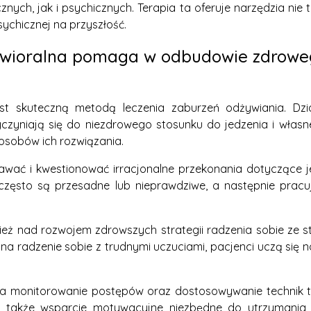
ych, jak i psychicznych. Terapia ta oferuje narzędzia nie 
ychicznej na przyszłość.
wioralna pomaga w odbudowie zdrowego
t skuteczną metodą leczenia zaburzeń odżywiania. Dział
zyniają się do niezdrowego stosunku do jedzenia i własn
osobów ich rozwiązania.
znawać i kwestionować irracjonalne przekonania dotyczące 
często są przesadne lub nieprawdziwe, a następnie pracuj
eż nad rozwojem zdrowszych strategii radzenia sobie ze s
u na radzenie sobie z trudnymi uczuciami, pacjenci uczą si
na monitorowanie postępów oraz dostosowywanie technik 
e także wsparcie motywacyjne niezbędne do utrzymani