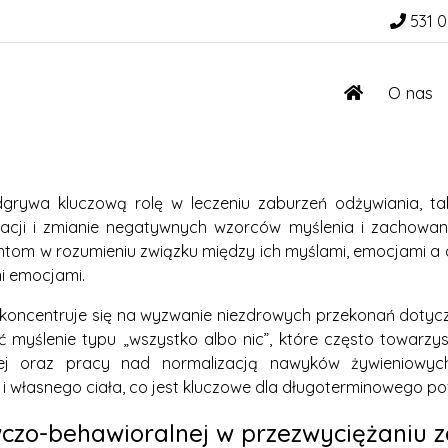
531 0
O nas
rywa kluczową rolę w leczeniu zaburzeń odżywiania, taki
kacji i zmianie negatywnych wzorców myślenia i zachowani
om w rozumieniu związku między ich myślami, emocjami a dz
mi emocjami.
T koncentruje się na wyzwanie niezdrowych przekonań dotycz
 myślenie typu „wszystko albo nic”, które często towarz
ej oraz pracy nad normalizacją nawyków żywieniowyc
 własnego ciała, co jest kluczowe dla długoterminowego po
czo-behawioralnej w przezwyciężaniu z