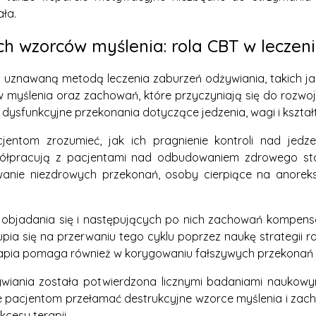
ła.
 wzorców myślenia: rola CBT w leczeniu 
uznawaną metodą leczenia zaburzeń odżywiania, takich jak 
w myślenia oraz zachowań, które przyczyniają się do rozwo
dysfunkcyjne przekonania dotyczące jedzenia, wagi i kształt
ntom zrozumieć, jak ich pragnienie kontroli nad jedz
ółpracują z pacjentami nad odbudowaniem zdrowego stos
anie niezdrowych przekonań, osoby cierpiące na anorek
 objadania się i następujących po nich zachowań kompens
skupia się na przerwaniu tego cyklu poprzez naukę strategii
apia pomaga również w korygowaniu fałszywych przekonań o d
wiania została potwierdzona licznymi badaniami naukowy
ce pacjentom przełamać destrukcyjne wzorce myślenia i zac
cesu terapii.