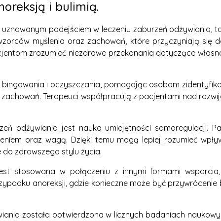
noreksją i bulimią.
uznawanym podejściem w leczeniu zaburzeń odżywiania, taki
h wzorców myślenia oraz zachowań, które przyczyniają się 
jentom zrozumieć niezdrowe przekonania dotyczące własnego
klu bingowania i oczyszczania, pomagając osobom zidentyf
ch zachowań. Terapeuci współpracują z pacjentami nad roz
ń odżywiania jest nauka umiejętności samoregulacji. Pa
dzeniem oraz wagą. Dzięki temu mogą lepiej rozumieć wpły
o zdrowszego stylu życia.
est stosowana w połączeniu z innymi formami wsparcia,
rzypadku anoreksji, gdzie konieczne może być przywrócenie
iania została potwierdzona w licznych badaniach naukowy