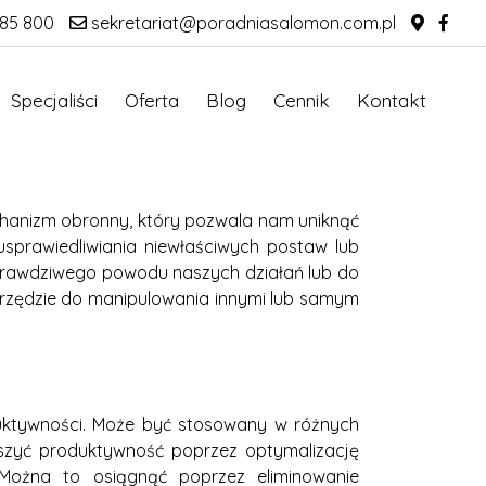
85 800
sekretariat@poradniasalomon.com.pl
Specjaliści
Oferta
Blog
Cennik
Kontakt
echanizm obronny, który pozwala nam uniknąć
sprawiedliwiania niewłaściwych postaw lub
a prawdziwego powodu naszych działań lub do
arzędzie do manipulowania innymi lub samym
duktywności. Może być stosowany w różnych
ększyć produktywność poprzez optymalizację
Można to osiągnąć poprzez eliminowanie