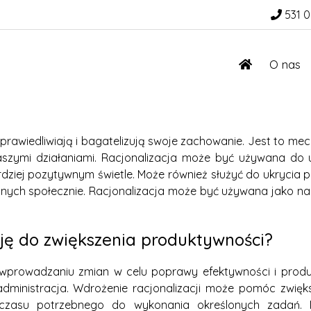
531 0
O nas
usprawiedliwiają i bagatelizują swoje zachowanie. Jest to m
szymi działaniami. Racjonalizacja może być używana do u
ardziej pozytywnym świetle. Może również służyć do ukryci
alnych społecznie. Racjonalizacja może być używana jako n
cję do zwiększenia produktywności?
a wprowadzaniu zmian w celu poprawy efektywności i pro
 i administracja. Wdrożenie racjonalizacji może pomóc zwi
 czasu potrzebnego do wykonania określonych zadań. 