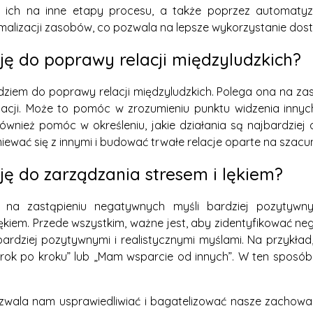
 ich na inne etapy procesu, a także poprzez automatyza
alizacji zasobów, co pozwala na lepsze wykorzystanie dost
ję do poprawy relacji międzyludzkich?
ziem do poprawy relacji międzyludzkich. Polega ona na zas
ji. Może to pomóc w zrozumieniu punktu widzenia innych 
ównież pomóc w określeniu, jakie działania są najbardzie
iewać się z innymi i budować trwałe relacje oparte na szacun
ję do zarządzania stresem i lękiem?
a na zastąpieniu negatywnych myśli bardziej pozytywny
kiem. Przede wszystkim, ważne jest, aby zidentyfikować ne
 bardziej pozytywnymi i realistycznymi myślami. Na przykład,
rok po kroku” lub „Mam wsparcie od innych”. W ten sposób
zwala nam usprawiedliwiać i bagatelizować nasze zachowa