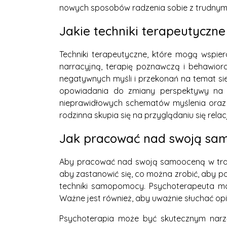
nowych sposobów radzenia sobie z trudnymi s
Jakie techniki terapeutyczn
Techniki terapeutyczne, które mogą wspier
narracyjną, terapię poznawczą i behawior
negatywnych myśli i przekonań na temat sie
opowiadania do zmiany perspektywy na te
nieprawidłowych schematów myślenia oraz 
rodzinna skupia się na przyglądaniu się rel
Jak pracować nad swoją sam
Aby pracować nad swoją samooceną w trakc
aby zastanowić się, co można zrobić, aby p
techniki samopomocy. Psychoterapeuta moż
Ważne jest również, aby uważnie słuchać opin
Psychoterapia może być skutecznym narzę