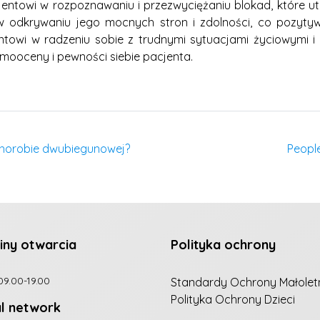
towi w rozpoznawaniu i przezwyciężaniu blokad, które utr
 odkrywaniu jego mocnych stron i zdolności, co pozyt
wi w radzeniu sobie z trudnymi sytuacjami życiowymi i le
mooceny i pewności siebie pacjenta.
 chorobie dwubiegunowej?
Peopl
iny otwarcia
Polityka ochrony
09.00-19.00
Standardy Ochrony Małolet
Polityka Ochrony Dzieci
al network