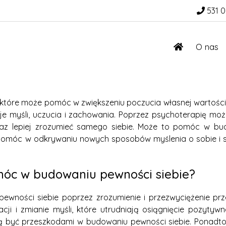
531 0
O nas
które może pomóc w zwiększeniu poczucia własnej wartości.
swoje myśli, uczucia i zachowania. Poprzez psychoterapię 
raz lepiej zrozumieć samego siebie. Może to pomóc w bu
 pomóc w odkrywaniu nowych sposobów myślenia o sobie i s
óc w budowaniu pewności siebie?
ości siebie poprzez zrozumienie i przezwyciężenie przes
ji i zmianie myśli, które utrudniają osiągnięcie pozyty
gą być przeszkodami w budowaniu pewności siebie. Ponad