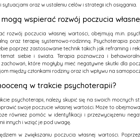
ytuacjami oraz w ustaleniu celów i strategii ich osiągania.
e mogą wspierać rozwój poczucia własne
ać rozwój poczucia własnej wartości, obejmują m.in. psy
alną oraz terapię systemowo-rodzinną. Psychoterapia poz
bie poprzez zastosowanie technik takich jak reframing i rek
mat siebie i świata. Terapia poznawcza i behawioralna s
zachowań, które mogłyby mieć negatywne skutki dla poczu
acjom między członkami rodziny oraz ich wpływu na samopocz
ooceną w trakcie psychoterapii?
ie psychoterapii, należy skupić się na swoich mocnych st
oprawić swoje poczucie własnej wartości. Może to obejmować
e również pomóc w identyfikacji i przezwyciężeniu negat
ii innych i wziąć je pod uwagę.
dziem w zwiększaniu poczucia własnej wartości. Poprzez