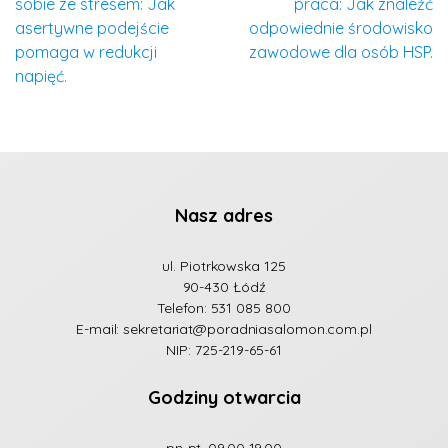
sobie ze stresem: Jak
praca: Jak znaleźć
asertywne podejście
odpowiednie środowisko
pomaga w redukcji
zawodowe dla osób HSP.
napięć.
Nasz adres
ul. Piotrkowska 125
90-430 Łódź
Telefon:
531 085 800
E-mail:
sekretariat@poradniasalomon.com.pl
NIP: 725-219-65-61
Godziny otwarcia
pn-pt. 09.00-19.00