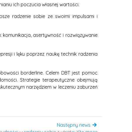
niu ich poczucia własnej wartości.
sze radzenie sobie ze swoimi impulsami i
ak komunikacja, asertywność i rozwiązywanie
esji i lęku poprzez naukę technik radzenia
obowości borderline. Celem DBT jest pomoc
domości. Strategie terapeutyczne obejmują
 skutecznym narzędziem w leczeniu zaburzeń
Następny news
rudności w radzeniu sobie z utratą: Kto może