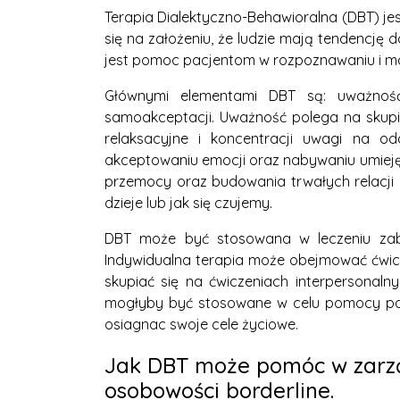
Terapia Dialektyczno-Behawioralna (DBT) je
się na założeniu, że ludzie mają tendencję
jest pomoc pacjentom w rozpoznawaniu i mod
Głównymi elementami DBT są: uważność, 
samoakceptacji. Uważność polega na skupien
relaksacyjne i koncentracji uwagi na o
akceptowaniu emocji oraz nabywaniu umiejęt
przemocy oraz budowania trwałych relacji 
dzieje lub jak się czujemy.
DBT może być stosowana w leczeniu zabu
Indywidualna terapia może obejmować ćwicz
skupiać się na ćwiczeniach interpersonaln
mogłyby być stosowane w celu pomocy pac
osiagnac swoje cele życiowe.
Jak DBT może pomóc w zarzą
osobowości borderline.