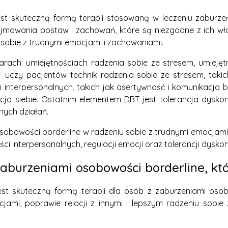
est skuteczną formą terapii stosowaną w leczeniu zaburze
yjmowania postaw i zachowań, które są niezgodne z ich wł
obie z trudnymi emocjami i zachowaniami.
ach: umiejętnościach radzenia sobie ze stresem, umiejętn
T uczy pacjentów technik radzenia sobie ze stresem, tak
i interpersonalnych, takich jak asertywność i komunikacja 
ptacja siebie. Ostatnim elementem DBT jest tolerancja dys
ych działań.
bowości borderline w radzeniu sobie z trudnymi emocjami
ści interpersonalnych, regulacji emocji oraz tolerancji dysko
 zaburzeniami osobowości borderline, k
jest skuteczną formą terapii dla osób z zaburzeniami os
mi, poprawie relacji z innymi i lepszym radzeniu sobie 