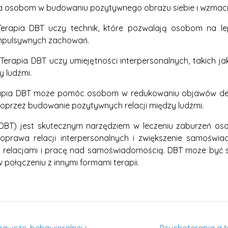
osobom w budowaniu pozytywnego obrazu siebie i wzmacnia
Terapia DBT uczy technik, które pozwalają osobom na lep
 impulsywnych zachowań.
 Terapia DBT uczy umiejętności interpersonalnych, takich j
 ludźmi.
Terapia DBT może pomóc osobom w redukowaniu objawów depr
poprzez budowanie pozytywnych relacji między ludźmi.
(DBT) jest skutecznym narzędziem w leczeniu zaburzeń os
prawa relacji interpersonalnych i zwiększenie samoświa
ad relacjami i pracę nad samoświadomością. DBT może być
w połączeniu z innymi formami terapii.
znawczo-behawioralnej i
Psychoterapia a t