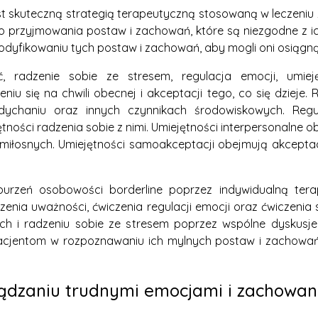
st skuteczną strategią terapeutyczną stosowaną w leczeniu
 do przyjmowania postaw i zachowań, które są niezgodne z i
yfikowaniu tych postaw i zachowań, aby mogli oni osiągną
radzenie sobie ze stresem, regulacja emocji, umiejęt
iu się na chwili obecnej i akceptacji tego, co się dzieje. 
ddychaniu oraz innych czynnikach środowiskowych. Reg
ności radzenia sobie z nimi. Umiejętności interpersonalne o
miłosnych. Umiejętności samoakceptacji obejmują akceptac
rzeń osobowości borderline poprzez indywidualną terap
enia uważności, ćwiczenia regulacji emocji oraz ćwiczeni
ych i radzeniu sobie ze stresem poprzez wspólne dyskusje 
jentom w rozpoznawaniu ich mylnych postaw i zachowań o
dzaniu trudnymi emocjami i zachowani