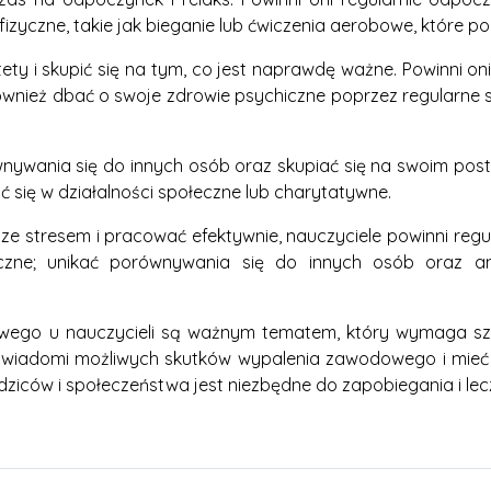
fizyczne, takie jak bieganie lub ćwiczenia aerobowe, które p
ytety i skupić się na tym, co jest naprawdę ważne. Powinni on
 również dbać o swoje zdrowie psychiczne poprzez regularne s
wnywania się do innych osób oraz skupiać się na swoim post
ć się w działalności społeczne lub charytatywne.
ze stresem i pracować efektywnie, nauczyciele powinni regul
iczne; unikać porównywania się do innych osób oraz an
ego u nauczycieli są ważnym tematem, który wymaga szyb
ć świadomi możliwych skutków wypalenia zawodowego i mie
rodziców i społeczeństwa jest niezbędne do zapobiegania i le