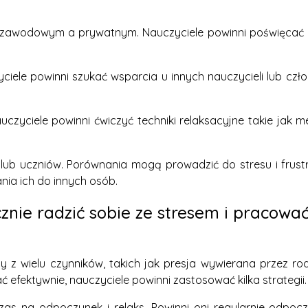
zawodowym a prywatnym. Nauczyciele powinni poświęcać cz
yciele powinni szukać wsparcia u innych nauczycieli lub czł
uczyciele powinni ćwiczyć techniki relaksacyjne takie jak me
 lub uczniów. Porównania mogą prowadzić do stresu i frustra
ia ich do innych osób.
znie radzić sobie ze stresem i pracowa
y z wielu czynników, takich jak presja wywierana przez rod
ć efektywnie, nauczyciele powinni zastosować kilka strategii.
czas na odpoczynek i relaks. Powinni oni regularnie odpoc