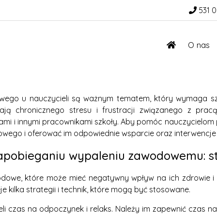
531 0
O nas
wego u nauczycieli są ważnym tematem, który wymaga sz
ają chronicznego stresu i frustracji związanego z pra
niami i innymi pracownikami szkoły. Aby pomóc nauczycielom 
ego i oferować im odpowiednie wsparcie oraz interwencje
apobieganiu wypaleniu zawodowemu: stra
wodowe, które może mieć negatywny wpływ na ich zdrowie 
 kilka strategii i technik, które mogą być stosowane.
ieli czas na odpoczynek i relaks. Należy im zapewnić czas 