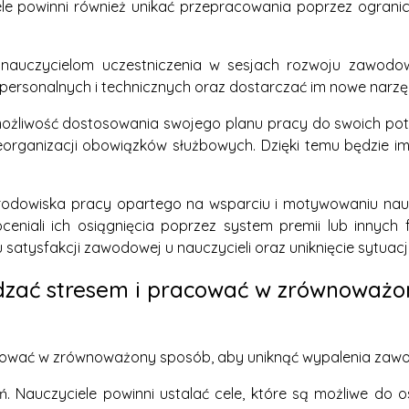
e powinni również unikać przepracowania poprzez ogranicz
ie nauczycielom uczestniczenia w sesjach rozwoju zawo
rpersonalnych i technicznych oraz dostarczać im nowe narzę
 możliwość dostosowania swojego planu pracy do swoich pot
rganizacji obowiązków służbowych. Dzięki temu będzie im 
środowiska pracy opartego na wsparciu i motywowaniu nauc
oceniali ich osiągnięcia poprzez system premii lub inny
atysfakcji zawodowej u nauczycieli oraz uniknięcie sytua
dzać stresem i pracować w zrównoważo
cować w zrównoważony sposób, aby uniknąć wypalenia zaw
ań. Nauczyciele powinni ustalać cele, które są możliwe do 