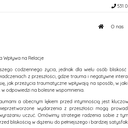
531 0
O nas
ma Wpływa na Relacje
szego codziennego życia, jednak dla wielu osób bliskość
iadczeniach z przeszłości, gdzie trauma i negatywne inte
ię, jak przeżycia traumatyczne wpływają na sposób, w jaki 
 w odpowiedzi na bolesne wspomnienia.
raumami a obecnym lękiem przed intymnością jest kluczowe
 nieprzetworzone wydarzenia z przeszłości mogą prowad
wyrażaniu uczuć. Omówimy strategie radzenia sobie z ty
rzed bliskością w dążeniu do pełniejszego i bardziej satysf