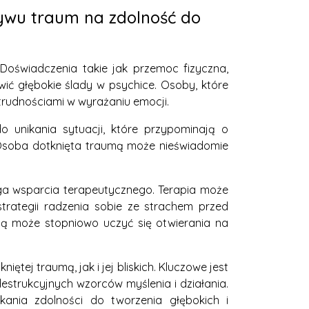
ływu traum na zdolność do
Doświadczenia takie jak przemoc fizyczna,
ić głębokie ślady w psychice. Osoby, które
trudnościami w wyrażaniu emocji.
 unikania sytuacji, które przypominają o
 Osoba dotknięta traumą może nieświadomie
maga wsparcia terapeutycznego. Terapia może
rategii radzenia sobie ze strachem przed
mą może stopniowo uczyć się otwierania na
ętej traumą, jak i jej bliskich. Kluczowe jest
trukcyjnych wzorców myślenia i działania.
ania zdolności do tworzenia głębokich i