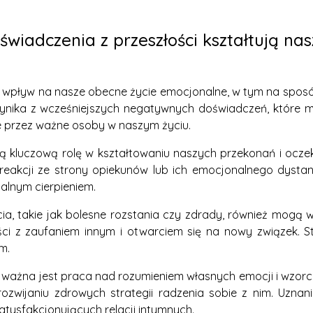
wiadczenia z przeszłości kształtują nas
 wpływ na nasze obecne życie emocjonalne, w tym na sposób
 wynika z wcześniejszych negatywnych doświadczeń, któr
ie przez ważne osoby w naszym życiu.
kluczową rolę w kształtowaniu naszych przekonań i oczekiw
reakcji ze strony opiekunów lub ich emocjonalnego dystan
jalnym cierpieniem.
cia, takie jak bolesne rozstania czy zdrady, również mogą
ci z zaufaniem innym i otwarciem się na nowy związek. S
m.
ą, ważna jest praca nad rozumieniem własnych emocji i wz
rozwijaniu zdrowych strategii radzenia sobie z nim. Uznan
tysfakcjonujących relacji intymnych.