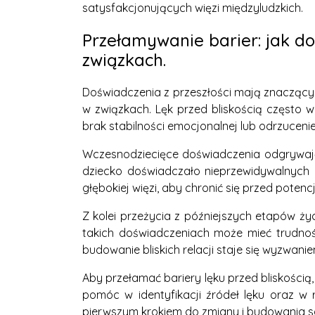
satysfakcjonujących więzi międzyludzkich.
Przełamywanie barier: jak doś
związkach.
Doświadczenia z przeszłości mają znaczący
w związkach. Lęk przed bliskością często
brak stabilności emocjonalnej lub odrzucen
Wczesnodziecięce doświadczenia odgrywają 
dziecko doświadczało nieprzewidywalnych 
głębokiej więzi, aby chronić się przed potenc
Z kolei przeżycia z późniejszych etapów ży
takich doświadczeniach może mieć trudnoś
budowanie bliskich relacji staje się wyzwanie
Aby przełamać bariery lęku przed bliskości
pomóc w identyfikacji źródeł lęku oraz w 
pierwszym krokiem do zmiany i budowania sa