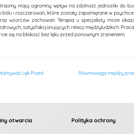
raumy mają ogromny wpływ na zdolność jednostki do budowa
ólu i rozczarowań, które zostały zapamiętane w psychice.
 oraz wzorców zachowań. Terapia u specjalisty może okaz
 zdrowych, satysfakcjonujących relacji międzyludzkich. Pra
rcie się na bliskość bez lęku przed ponownym zranieniem.
zełamywać Lęk Przed
Równowaga między pracą
iny otwarcia
Polityka ochrony