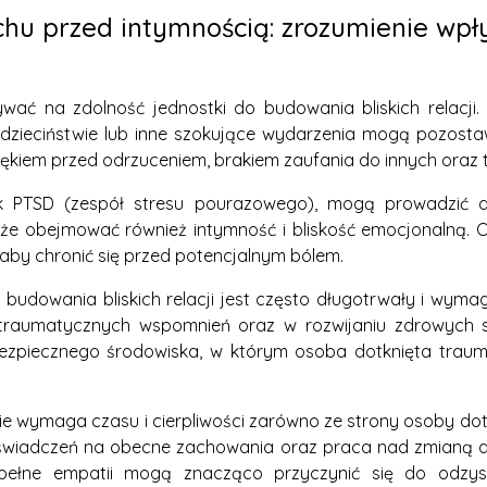
achu przed intymnością: zrozumienie wp
ać na zdolność jednostki do budowania bliskich relacji. 
dzieciństwie lub inne szokujące wydarzenia mogą pozostaw
 lękiem przed odrzuceniem, brakiem zaufania do innych oraz 
k PTSD (zespół stresu pourazowego), mogą prowadzić do
że obejmować również intymność i bliskość emocjonalną.
aby chronić się przed potencjalnym bólem.
o budowania bliskich relacji jest często długotrwały i wy
raumatycznych wspomnień oraz w rozwijaniu zdrowych st
bezpiecznego środowiska, w którym osoba dotknięta trau
mie wymaga czasu i cierpliwości zarówno ze strony osoby dotkni
świadczeń na obecne zachowania oraz praca nad zmianą des
pełne empatii mogą znacząco przyczynić się do odzysk