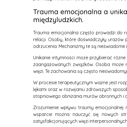
Trauma emocjonalna a unika
międzyludzkich.
Trauma emocjonalna często prowadzi do r
relacji. Osoby, które doświadczyły urazó
odrzucenia. Mechanizmy te są nieświadome 
Unikanie intymności może przybierać różne
zaangażowanych związków. Osoba może rów
więzi. Te zachowania są często nieświadomym
W procesie terapeutycznym ważne jest roz
lękami oraz w rozwijaniu zdrowszych sposob
stopniowego obniżania murów obronnych i ot
Zrozumienie wpływu traumy emocjonalnej na
wsparcie można nauczyć się nowych strat
satysfakcjonujących więzi interpersonalnych