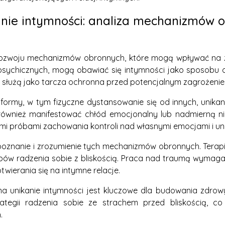
nie intymności: analiza mechanizmów o
ozwoju mechanizmów obronnych, które mogą wpływać na zdo
w psychicznych, mogą obawiać się intymności jako sposobu
i służą jako tarcza ochronna przed potencjalnym zagrożen
 formy, w tym fizyczne dystansowanie się od innych, unika
nież manifestować chłód emocjonalny lub nadmierną niez
i próbami zachowania kontroli nad własnymi emocjami i unik
poznanie i zrozumienie tych mechanizmów obronnych. Terap
ów radzenia sobie z bliskością. Praca nad traumą wymaga 
wierania się na intymne relacje.
 unikanie intymności jest kluczowe dla budowania zdrowych
egii radzenia sobie ze strachem przed bliskością, co 
.