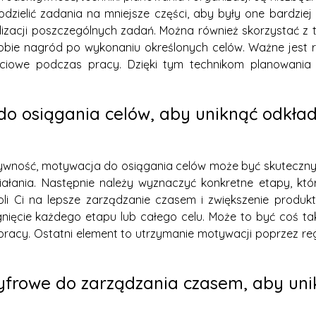
 podzielić zadania na mniejsze części, aby były one bardziej
zacji poszczególnych zadań. Można również skorzystać z t
sobie nagród po wykonaniu określonych celów. Ważne jest r
iowe podczas pracy. Dzięki tym technikom planowania i
o osiągania celów, aby uniknąć odkład
tywność, motywacja do osiągania celów może być skuteczny
działania. Następnie należy wyznaczyć konkretne etapy, któ
oli Ci na lepsze zarządzanie czasem i zwiększenie produ
ięcie każdego etapu lub całego celu. Może to być coś tak
 pracy. Ostatni element to utrzymanie motywacji poprzez r
yfrowe do zarządzania czasem, aby unik