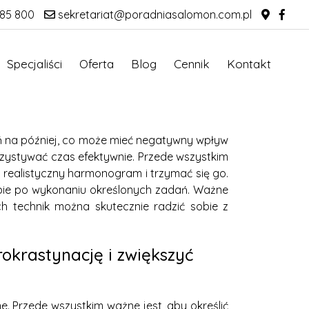
85 800
sekretariat@poradniasalomon.com.pl
Specjaliści
Oferta
Blog
Cennik
Kontakt
ań na później, co może mieć negatywny wpływ
rzystywać czas efektywnie. Przede wszystkim
ić realistyczny harmonogram i trzymać się go.
iebie po wykonaniu określonych zadań. Ważne
ch technik można skutecznie radzić sobie z
rokrastynację i zwiększyć
e. Przede wszystkim ważne jest, aby określić