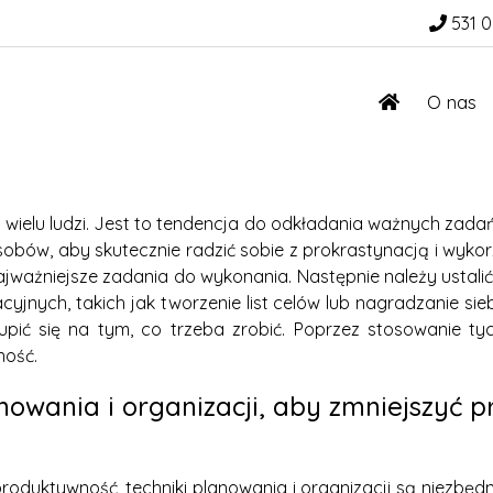
531 0
O nas
ka wielu ludzi. Jest to tendencja do odkładania ważnych zad
osobów, aby skutecznie radzić sobie z prokrastynacją i wyko
ć najważniejsze zadania do wykonania. Następnie należy ustal
yjnych, takich jak tworzenie list celów lub nagradzanie s
kupić się na tym, co trzeba zrobić. Poprzez stosowanie ty
ność.
nowania i organizacji, aby zmniejszyć p
roduktywność, techniki planowania i organizacji są niezbędn