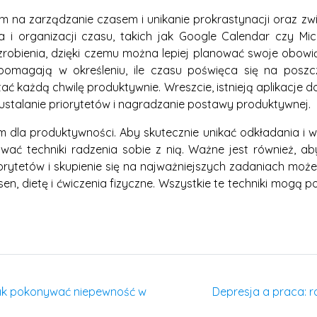
na zarządzanie czasem i unikanie prokrastynacji oraz zwi
a i organizacji czasu, takich jak Google Calendar czy Mi
obienia, dzięki czemu można lepiej planować swoje obowiązk
pomagają w określeniu, ile czasu poświęca się na poszc
ć każdą chwilę produktywnie. Wreszcie, istnieją aplikacje 
stalanie priorytetów i nagradzanie postawy produktywnej.
dla produktywności. Aby skutecznie unikać odkładania i w
wać techniki radzenia sobie z nią. Ważne jest również, aby
iorytetów i skupienie się na najważniejszych zadaniach mo
sen, dietę i ćwiczenia fizyczne. Wszystkie te techniki mogą 
jak pokonywać niepewność w
Depresja a praca: r