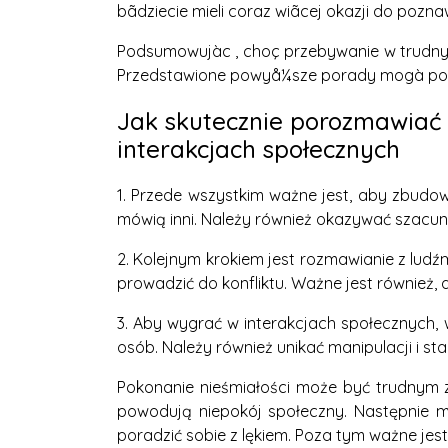
bãdziecie mieli coraz wiãcej okazji do pozn
Podsumowujàc , choç przebywanie w trudnych
Przedstawione powyå¼sze porady mogà pomãc 
Jak skutecznie porozmawiać 
interakcjach społecznych
1. Przede wszystkim ważne jest, aby zbudow
mówią inni. Należy również okazywać szacune
2. Kolejnym krokiem jest rozmawianie z lud
prowadzić do konfliktu. Ważne jest również, 
3. Aby wygrać w interakcjach społecznych, 
osób. Należy również unikać manipulacji i s
Pokonanie nieśmiałości może być trudnym za
powodują niepokój społeczny. Następnie mo
poradzić sobie z lękiem. Poza tym ważne je