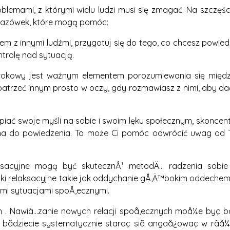
oblemami, z którymi wielu ludzi musi się zmagać. Na szczęśc
skazówek, które mogą pomóc:
iem z innymi ludźmi, przygotuj się do tego, co chcesz powie
ntrolę nad sytuacją.
zrokowy jest ważnym elementem porozumiewania się międ
 patrzeć innym prosto w oczy, gdy rozmawiasz z nimi, aby da
piać swoje myśli na sobie i swoim lęku społecznym, skoncentr
 ma do powiedzenia. To może Ci pomóc odwrócić uwag od T
elaksacyjne mogą być skutecznÅ¹ metodÄ… radzenia sobi
niki relaksacyjne takie jak oddychanie gÅ‚Ä™bokim oddeche
mi sytuacjami spoÅ‚ecznymi.
h . Nawià…zanie nowych relacji spoå‚ecznych moå¼e byç b
li bãdziecie systematycznie staraç siã angaå¿owaç w rãå¼