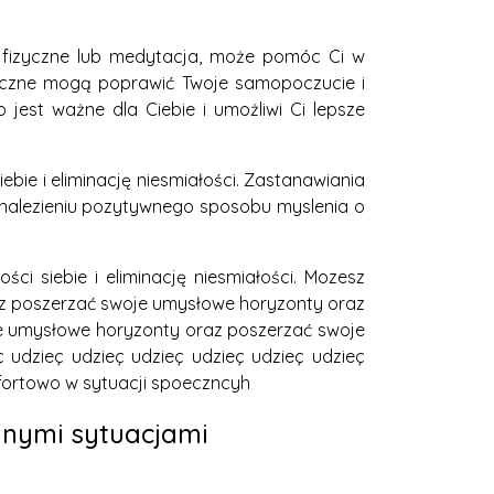
 fizyczne lub medytacja, może pomóc Ci w
izyczne mogą poprawić Twoje samopoczucie i
jest ważne dla Ciebie i umożliwi Ci lepsze
ie i eliminację niesmiałości. Zastanawiania
nalezieniu pozytywnego sposobu myslenia o
i siebie i eliminację niesmiałości. Mozesz
z poszerzać swoje umysłowe horyzonty oraz
e umysłowe horyzonty oraz poszerzać swoje
udzieç udzieç udzieç udzieç udzieç udzieç
fortowo w sytuacji spoeczncyh
udnymi sytuacjami