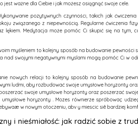
o jest ważne dla Ciebie i jak możesz osiągnąć swoje cele.
ykonywanie pozytywnych czynności, takich jak ćwiczenia
epokoju związanego z niepewnością. Regularne ćwiczenia f
 lękiem. Medytacja może pomóc Ci skupić się na tym, co 
oim myśleniem to kolejny sposób na budowanie pewności sieb
raca nad swojymi negatywnymi myslami mogą pomóc Ci w od
nie nowych relacji to kolejny sposób na budowanie pewnośc
owymi ludmi, aby rozbudować swoje umysłowe horyzonty ora
poszerzać swoje umysłowe horyzonty oraz poszerzać swoj
umysłowe horyzonty . Mozes równierze spróbowaç udzieç 
zebywaæ w nowym otoczeniu, abv y miescic siê bardziej kom
ny i nieśmiałość: jak radzić sobie z tr