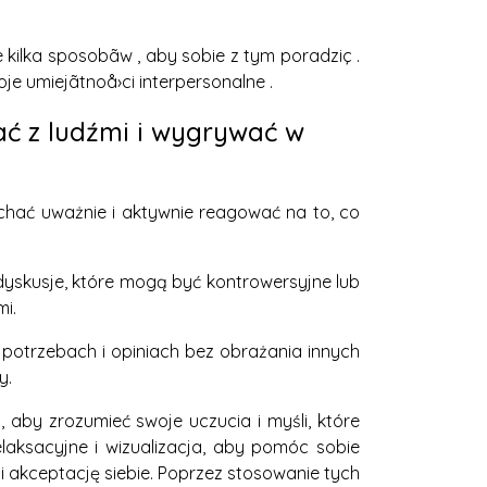
kilka sposobãw , aby sobie z tym poradziç .
e umiejãtnoå›ci interpersonalne .
ać z ludźmi i wygrywać w
uchać uważnie i aktywnie reagować na to, co
dyskusje, które mogą być kontrowersyjne lub
mi.
 potrzebach i opiniach bez obrażania innych
y.
 aby zrozumieć swoje uczucia i myśli, które
laksacyjne i wizualizacja, aby pomóc sobie
 akceptację siebie. Poprzez stosowanie tych