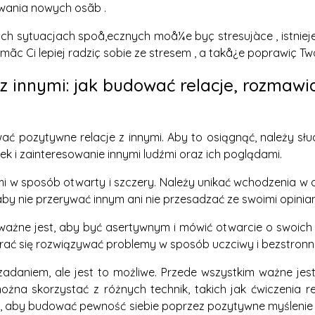
awania nowych osãb .
 sytuacjach spoå‚ecznych moå¼e byç stresujàce , istnieje 
Ci lepiej radziç sobie ze stresem , a takå¿e poprawiç Twoj
z innymi: jak budować relacje, rozmawi
ać pozytywne relacje z innymi. Aby to osiągnąć, należy sł
k i zainteresowanie innymi ludźmi oraz ich poglądami.
źmi w sposób otwarty i szczery. Należy unikać wchodzenia w 
aby nie przerywać innym ani nie przesadzać ze swoimi opinia
ważne jest, aby być asertywnym i mówić otwarcie o swoich
tarać się rozwiązywać problemy w sposób uczciwy i bezstronn
daniem, ale jest to możliwe. Przede wszystkim ważne jest,
żna skorzystać z różnych technik, takich jak ćwiczenia re
st, aby budować pewność siebie poprzez pozytywne myślenie i