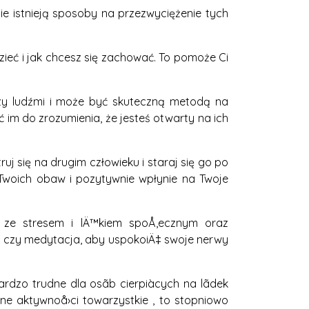
ie istnieją sposoby na przezwyciężenie tych
dzieć i jak chcesz się zachować. To pomoże Ci
zy ludźmi i może być skuteczną metodą na
ć im do zrozumienia, że jesteś otwarty na ich
uj się na drugim człowieku i staraj się go po
woich obaw i pozytywnie wpłynie na Twoje
e ze stresem i lÄ™kiem spoÅ‚ecznym oraz
m czy medytacja, aby uspokoiÄ‡ swoje nerwy
ardzo trudne dla osãb cierpiàcych na lãdek
ne aktywnoå›ci towarzystkie , to stopniowo