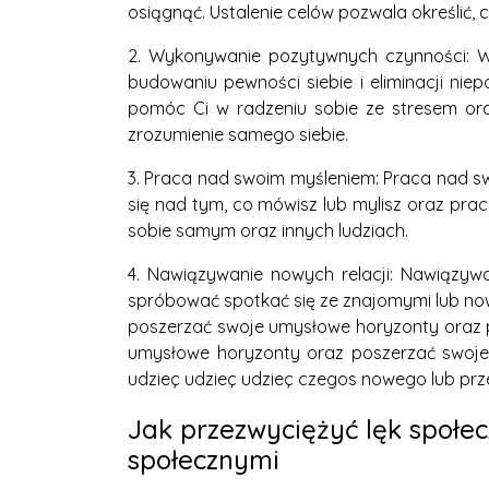
osiągnąć. Ustalenie celów pozwala określić, c
2. Wykonywanie pozytywnych czynności: W
budowaniu pewności siebie i eliminacji ni
pomóc Ci w radzeniu sobie ze stresem oraz
zrozumienie samego siebie.
3. Praca nad swoim myśleniem: Praca nad sw
się nad tym, co mówisz lub mylisz oraz p
sobie samym oraz innych ludziach.
4. Nawiązywanie nowych relacji: Nawiązywa
spróbować spotkać się ze znajomymi lub n
poszerzać swoje umysłowe horyzonty oraz 
umysłowe horyzonty oraz poszerzać swoje 
udzieç udzieç udzieç czegos nowego lub pr
Jak przezwyciężyć lęk społecz
społecznymi