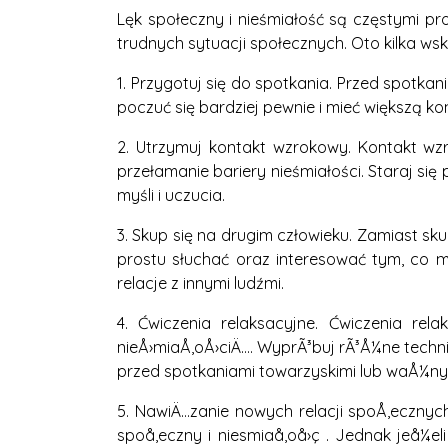
Lęk społeczny i nieśmiałość są częstymi pr
trudnych sytuacji społecznych. Oto kilka w
1. Przygotuj się do spotkania. Przed spotkan
poczuć się bardziej pewnie i mieć większą ko
2. Utrzymuj kontakt wzrokowy. Kontakt w
przełamanie bariery nieśmiałości. Staraj się
myśli i uczucia.
3. Skup się na drugim człowieku. Zamiast sku
prostu słuchać oraz interesować tym, co
relacje z innymi ludźmi.
4. Ćwiczenia relaksacyjne. Ćwiczenia r
nieÅ›miaÅ‚oÅ›ciÄ…. WyprÃ³buj rÃ³Å¼ne tech
przed spotkaniami towarzyskimi lub waÅ¼ny
5. NawiÄ…zanie nowych relacji spoÅ‚ecznyc
spoå‚eczny i niesmiaå‚oå›ç . Jednak jeå¼e