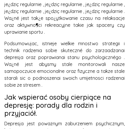
je¿dziç regularnie , je¿dziç regularnie , je¿dziç regularnie ,
je¿dziç regularnie , je¿dziç regularnie , je¿dziç regularnie .
Wa¿né jest tak¿e spo¿ytkowanie czasu na relaksacje
oraz aktywno¶ci rekreacyjne takie jak spacery czy
uprawianie sportu .
Podsumowujac, istnieje wielkie mnostwo strategii i
technik radzenia sobie skuteczné do zarzaadzanai
depresja oraz poprawianai stanu psychologicznégo .
Wa¿né jest abysmy stale monitorowali nasze
samopoczuice emocionalne oraz fizyczne a takze stale
starali sic o podnoszenai swoich umijetnosci radzenai
sobie ze stresem .
Jak wspierać osoby cierpiące na
depresję: porady dla rodzin i
przyjaciół.
Depresja jest poważnym zaburzeniem psychicznym,