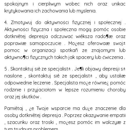
spokojnym i cierpliwym wobec nich oraz unikac
krytykowania ich zachowania lub myslenia.
4. Zmotywuj do aktywności fizycznej i społecznej .
Aktywności fizyczna i społeczna mogą pomóc osobie
dotkniêtej depresja odczuwać wiêksza rado¶æ oraz
poprawiæ samopoczucie . Mo¿esz oferowaæ swoj±
pomoc w organizacji spotkañ ze znajomymi lub
aktywno¶ci fizycznych takich jak spacery lub ćwiczenia .
5 . Skontaktuj siê ze specjalist± . Je¶li objawy depresji s±
nasilone , skontaktuj siê ze specjalist± , aby ustaliæ
odpowiednie leczenie . Specjalista mo¿e równie¿ pomóc
rodzinie i przyjaciołom w lepsze rozumieniu choroby
oraz jej skutków .
Pamiêtaj , ¿e Twoje wsparcie ma du¿e znaczenie dla
osoby dotkniêtej depresja . Poprzez okazywanie empatii
, szacunku oraz troski , mo¿esz pomóc im walczyæ z
tym trudnym problemem .