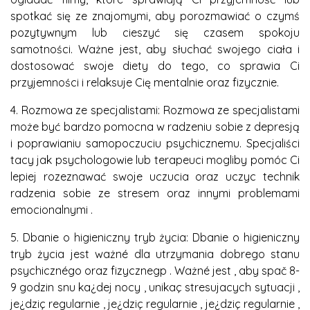
spotkać się ze znajomymi, aby porozmawiać o czymś
pozytywnym lub cieszyć się czasem spokoju
samotności. Ważne jest, aby słuchać swojego ciała i
dostosować swoje diety do tego, co sprawia Ci
przyjemności i relaksuje Cię mentalnie oraz fizycznie.
4. Rozmowa ze specjalistami: Rozmowa ze specjalistami
może być bardzo pomocna w radzeniu sobie z depresją
i poprawianiu samopoczuciu psychicznemu. Specjaliści
tacy jak psychologowie lub terapeuci mogliby pomóc Ci
lepiej rozeznawać swoje uczucia oraz uczyc technik
radzenia sobie ze stresem oraz innymi problemami
emocionalnymi .
5. Dbanie o higieniczny tryb życia: Dbanie o higieniczny
tryb życia jest ważné dla utrzymania dobrego stanu
psychicznégo oraz fizycznegp . Ważné jest , aby spač 8-
9 godzin snu ka¿dej nocy , unikaç stresujacych sytuacji ,
je¿dziç regularnie , je¿dziç regularnie , je¿dziç regularnie ,