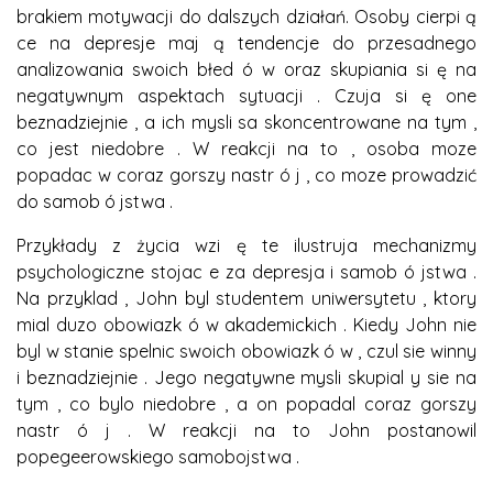
brakiem motywacji do dalszych działań. Osoby cierpi ą
ce na depresje maj ą tendencje do przesadnego
analizowania swoich błed ó w oraz skupiania si ę na
negatywnym aspektach sytuacji . Czuja si ę one
beznadziejnie , a ich mysli sa skoncentrowane na tym ,
co jest niedobre . W reakcji na to , osoba moze
popadac w coraz gorszy nastr ó j , co moze prowadzić
do samob ó jstwa .
Przykłady z życia wzi ę te ilustruja mechanizmy
psychologiczne stojac e za depresja i samob ó jstwa .
Na przyklad , John byl studentem uniwersytetu , ktory
mial duzo obowiazk ó w akademickich . Kiedy John nie
byl w stanie spelnic swoich obowiazk ó w , czul sie winny
i beznadziejnie . Jego negatywne mysli skupial y sie na
tym , co bylo niedobre , a on popadal coraz gorszy
nastr ó j . W reakcji na to John postanowil
popegeerowskiego samobojstwa .