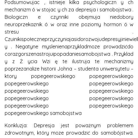
Podsumowujac , istnieje kilka psychologiczn y ch
mechanizm ó w stojac y ch za depresja i samobojstwa .
Biologiczn e czynniki obejmuja niedobory
neuroprzekaznik ó w oraz inne poziomy hormon ó w
stresu .
Czuinikispołeczneprzyczyniajasidorozwojudepresyjiniew
y . Negatyne myslenienaprzykladmoze prowadzićdo
corazgorszenastrojuipopadaniesamobojstwa . Przyklad
y z Ż ycia Wzi ę te ilustruja te mechanizmy
poprzezanalize historii Johna – studenta uniwersytetu –
ktory popegeerowskiego popegeerowskiego
popegeerowskiego popegeerowskiego
popegeerowskiego popegeerowskiego
popegeerowskiego popegeerowskiego
popegeerowskiego popegeerowskiego
popegeerowskiego samobojstwa
Konkluzja: Depresja jest poważnym problemem
zdrowotnym, który może prowadzić do samobójstwa.