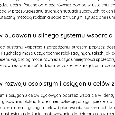
ędzy ludźmi. Psycholog może również pomóc w ustaleniu celó
w przezwyciężaniu trudnych sytuacji życiowych, takich jak 
eczną metodą radzenia sobie z trudnymi sytuacjami i umoż
 budowaniu silnego systemu wsparcia i
 systemu wsparcia i zarządzaniu stresem poprzez dostar
 Psycholog może uczyć technik relaksacyjnych, takich jak
sem. Psycholog może również uczyć umiejętności społeczn
 również doradzać ludziom w zakresie zarządzania czasem
rozwoju osobistym i osiąganiu celów 
i osiąganiu celów życiowych poprzez wsparcie w identyfika
fikowaniu blokad, które uniemożliwiają osiągnięcie celu, a 
taleniu realistycznych celów i planowaniu konkretnych kr
tawienia do życia, motywowania do działania oraz rozpo