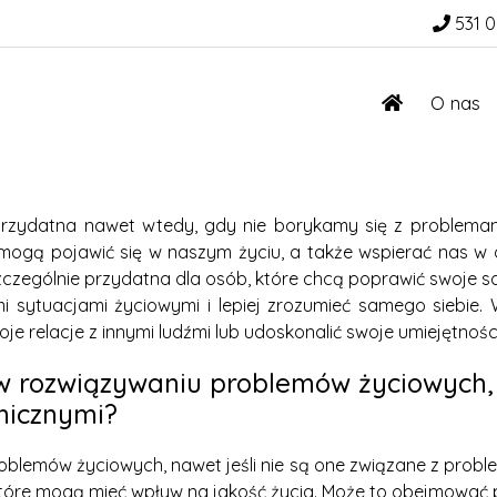
531 0
O nas
zydatna nawet wtedy, gdy nie borykamy się z problemami
gą pojawić się w naszym życiu, a także wspierać nas w os
zególnie przydatna dla osób, które chcą poprawić swoje s
i sytuacjami życiowymi i lepiej zrozumieć samego siebie.
je relacje z innymi ludźmi lub udoskonalić swoje umiejętnośc
rozwiązywaniu problemów życiowych, n
hicznymi?
blemów życiowych, nawet jeśli nie są one związane z prob
 które mogą mieć wpływ na jakość życia. Może to obejmować 