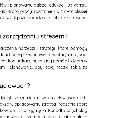
w i planowaniu dalszej edukacji lub kariery
utrata pracy, rozstanie lub śmierć bliskiej
liwić lepsze poradzenie sobie ze stresem i
 zarządzaniu stresem?
czenie narzędzi i strategii, które pomogą
 oddychanie przeponowe, medytacja lub joga,
ych i komunikacyjnych, aby pomóc ludziom w
 i planowania, aby lepiej radzić sobie ze
życiowych?
cji i zrozumieniu swoich celów, wartości i
także w opracowaniu strategii radzenia sobie
oków do ich osiągnięcia. Ponadto psycholog
znawania i czerpania satysfakcji z małych