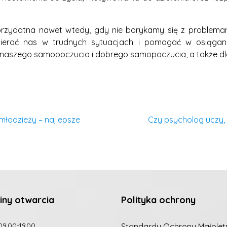
rzydatna nawet wtedy, gdy nie borykamy się z problema
ierać nas w trudnych sytuacjach i pomagać w osiągan
aszego samopoczucia i dobrego samopoczucia, a także dla 
 młodzieży – najlepsze
Czy psycholog uczy,
iny otwarcia
Polityka ochrony
09.00-19.00
Standardy Ochrony Małolet