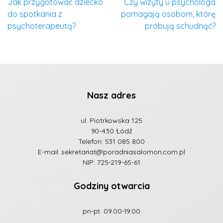
Jak przygotować dziecko
Czy wizyty u psychologa
do spotkania z
pomagają osobom, którę
psychoterapeutą?
próbują schudnąć?
Nasz adres
ul. Piotrkowska 125
90-430 Łódź
Telefon:
531 085 800
E-mail:
sekretariat@poradniasalomon.com.pl
NIP: 725-219-65-61
Godziny otwarcia
pn-pt. 09.00-19.00