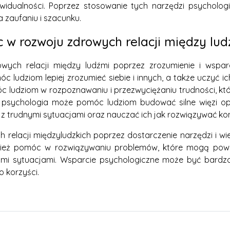
ywidualności. Poprzez stosowanie tych narzędzi psycholog
a zaufaniu i szacunku.
w rozwoju zdrowych relacji między lud
ych relacji między ludźmi poprzez zrozumienie i wspar
c ludziom lepiej zrozumieć siebie i innych, a także uczyć i
c ludziom w rozpoznawaniu i przezwyciężaniu trudności, k
, psychologia może pomóc ludziom budować silne więzi opa
z trudnymi sytuacjami oraz nauczać ich jak rozwiązywać konfl
elacji międzyludzkich poprzez dostarczenie narzędzi i w
nież pomóc w rozwiązywaniu problemów, które mogą pow
dnymi sytuacjami. Wsparcie psychologiczne może być bard
go korzyści.