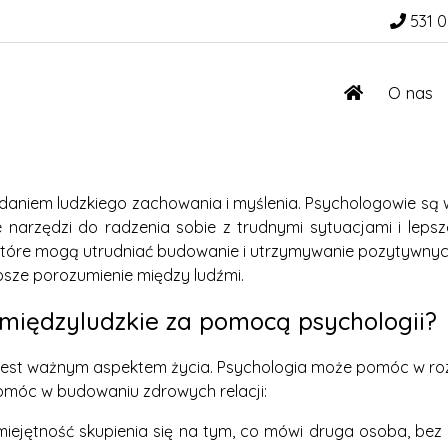
531 0
O nas
badaniem ludzkiego zachowania i myślenia. Psychologowie s
e narzędzi do radzenia sobie z trudnymi sytuacjami i lepsz
óre mogą utrudniać budowanie i utrzymywanie pozytywnych 
lepsze porozumienie między ludźmi.
międzyludzkie za pomocą psychologii?
jest ważnym aspektem życia. Psychologia może pomóc w rozw
omóc w budowaniu zdrowych relacji:
miejętność skupienia się na tym, co mówi druga osoba, bez 