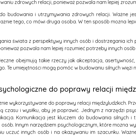
aniu zdrowych relacji, ponieważ pozwala nam lepiej zrozumi
 do budowania i utrzymywania zdrowych relacji. Ważne jes
ważnie tego, co mówi druga osoba. W ten sposób można lepi
gania świata z perspektywy innych osób i dostrzegania ich
onieważ pozwala nam lepiej rozumieć potrzeby innych osób o
ołeczne obejmują takie rzeczy jak akceptacja, asertywność, 
. Te umiejętności mogą pomóc w budowaniu silnych więzi mię
sychologiczne do poprawy relacji międz
ie wykorzystywane do poprawy relacji międzyludzkich. Prze
ją czasu i wysiłku, aby je poprawić. Jednym z narzędzi ps
ikacja. Komunikacja jest kluczem do budowania silnych i 
h osób. Innym narzędziem psychologicznym, które można wyk
niu uczuć innych osób i na okazywaniu im szacunku. Ważne