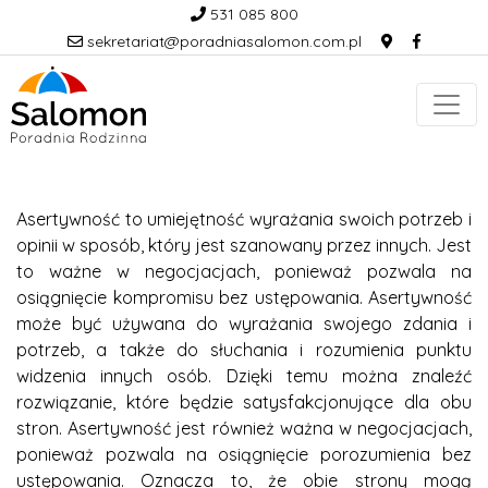
531 085 800
sekretariat@poradniasalomon.com.pl
Asertywność to umiejętność wyrażania swoich potrzeb i
opinii w sposób, który jest szanowany przez innych. Jest
to ważne w negocjacjach, ponieważ pozwala na
osiągnięcie kompromisu bez ustępowania. Asertywność
może być używana do wyrażania swojego zdania i
potrzeb, a także do słuchania i rozumienia punktu
widzenia innych osób. Dzięki temu można znaleźć
rozwiązanie, które będzie satysfakcjonujące dla obu
stron. Asertywność jest również ważna w negocjacjach,
ponieważ pozwala na osiągnięcie porozumienia bez
ustępowania. Oznacza to, że obie strony mogą