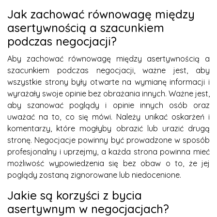
Jak zachować równowagę między
asertywnością a szacunkiem
podczas negocjacji?
Aby zachować równowagę między asertywnością a
szacunkiem podczas negocjacji, ważne jest, aby
wszystkie strony były otwarte na wymianę informacji i
wyrażały swoje opinie bez obrażania innych. Ważne jest,
aby szanować poglądy i opinie innych osób oraz
uważać na to, co się mówi. Należy unikać oskarżeń i
komentarzy, które mogłyby obrazić lub urazić drugą
stronę. Negocjacje powinny być prowadzone w sposób
profesjonalny i uprzejmy, a każda strona powinna mieć
możliwość wypowiedzenia się bez obaw o to, że jej
poglądy zostaną zignorowane lub niedocenione.
Jakie są korzyści z bycia
asertywnym w negocjacjach?