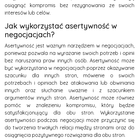
osiągnąć kompromis bez rezygnowania ze swoich
interesów lub celów.
Jak wykorzystać asertywność w
negocjacjach?
Asertywność jest ważnym narzędziem w negocjacjach,
ponieważ pozwala na wyrażanie swoich potrzeb i opinii
bez naruszania praw innych osób. Asertywność może
być wykorzystana w negocjacjach poprzez okazywanie
szacunku dla innych stron, mówienie o swoich
potrzebach i opiniach bez atakowania lub obwiniania
innych oraz słuchanie uważnie i z szacunkiem
argumentów innych stron. Asertywność może również
pomóc w znalezieniu kompromisu, który będzie
satysfakcjonujący dla obu stron. Wykorzystanie
asertywności podczas negocjacji może przyczynić się
do tworzenia trwałych relacji między stronami oraz do
osiągnięcia pozytywnego rozwiązania dla obu stron.