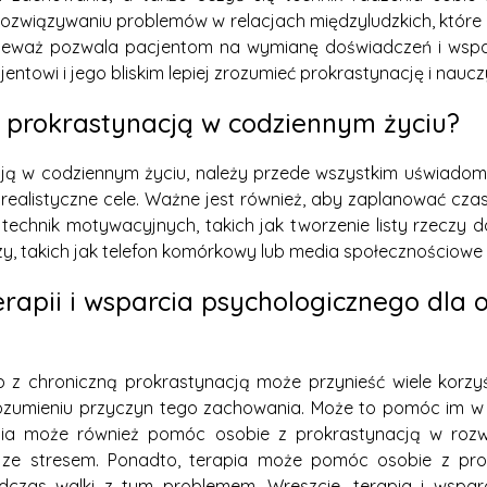
związywaniu problemów w relacjach międzyludzkich, które 
ieważ pozwala pacjentom na wymianę doświadczeń i wspa
owi i jego bliskim lepiej zrozumieć prokrastynację i nauczyć 
ą prokrastynacją w codziennym życiu?
ją w codziennym życiu, należy przede wszystkim uświadomić 
lić realistyczne cele. Ważne jest również, aby zaplanować c
 technik motywacyjnych, takich jak tworzenie listy rzeczy 
zy, takich jak telefon komórkowy lub media społecznościowe
erapii i wsparcia psychologicznego dla 
b z chroniczną prokrastynacją może przynieść wiele korz
zrozumieniu przyczyn tego zachowania. Może to pomóc im w us
apia może również pomóc osobie z prokrastynacją w rozwi
e ze stresem. Ponadto, terapia może pomóc osobie z pr
podczas walki z tym problemem. Wreszcie, terapia i wsp