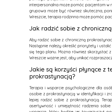
interpersonalna może pomóc pacjentom w ro
grupowa może być również skuteczna, pon
Wreszcie, terapia rodzinna może pomóc pacjent
Jak radzić sobie z chroniczn
Aby radzić sobie z chroniczną prokrastynac
Następnie należy określić priorytety i usta
się tego planu. Można również skorzystać z
Wreszcie ważne jest, aby unikać rozpraszac
Jakie są korzyści płynące z t
prokrastynacją?
Terapia i wsparcie psychologiczne dla osó
osobie z prokrastynacją w identyfikacji i 
lepiej radzić sobie z prokrastynacją. Ter
asertywność i umiejętność radzenia sobi
wsparcia, który będzie jej towarzyszył 