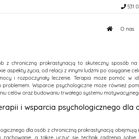
531 0
O nas
sób z chroniczną prokrastynacją to skuteczny sposób na
 aspekty życia, od relacji z innymi ludźmi po osiąganie ce
mocy i rozpoczynały leczenie. Terapia może pomóc w iden
tym problemem. Wsparcie psychologiczne może również po
owaniu celów oraz budowaniu trwałego systemu motywacyjneg
rapii i wsparcia psychologicznego dla 
logicznego dla osób z chroniczną prokrastynacją obejmują 
 zachowanie, a także uczyć się technik radzenia sobie z