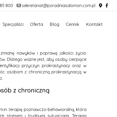
85 800
sekretariat@poradniasalomon.com.pl
Specjaliści
Oferta
Blog
Cennik
Kontakt
 zmianę nawyków i poprawę jakości życia.
lów. Dlatego ważne jest, aby osoby cierpiące
tyfikacji przyczyn prokrastynacji oraz w
móc osobom z chroniczną prokrastynacją w
o.
osób z chroniczną
m.in. terapię poznawczo-behawioralną, która
e stresem i trudnymi sytuacjami. Terapia