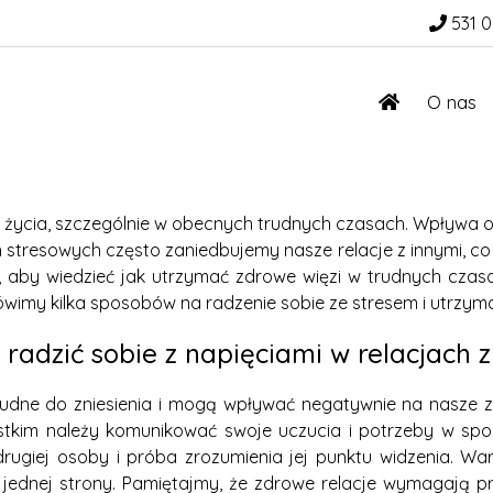
531 0
O nas
życia, szczególnie w obecnych trudnych czasach. Wpływa on
h stresowych często zaniedbujemy nasze relacje z innymi, c
 aby wiedzieć jak utrzymać zdrowe więzi w trudnych czasac
my kilka sposobów na radzenie sobie ze stresem i utrzymani
 radzić sobie z napięciami w relacjach z
trudne do zniesienia i mogą wpływać negatywnie na nasze z
ystkim należy komunikować swoje uczucia i potrzeby w spos
 drugiej osoby i próba zrozumienia jej punktu widzenia. 
ie jednej strony. Pamiętajmy, że zdrowe relacje wymagają 