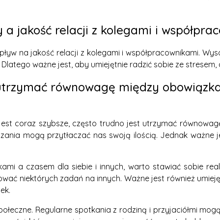
a jakość relacji z kolegami i współpra
ływ na jakość relacji z kolegami i współpracownikami. Wy
 Dlatego ważne jest, aby umiejętnie radzić sobie ze stresem,
k utrzymać równowagę między obowiązkam
 jest coraz szybsze, często trudno jest utrzymać równowag
iązania mogą przytłaczać nas swoją ilością. Jednak ważne 
 a czasem dla siebie i innych, warto stawiać sobie reali
gować niektórych zadań na innych. Ważne jest również umi
ek.
połeczne. Regularne spotkania z rodziną i przyjaciółmi m