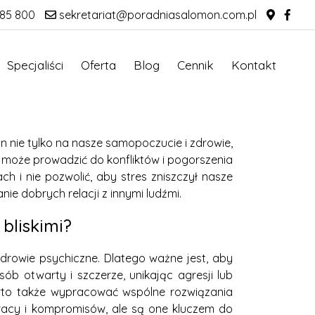
85 800
sekretariat@poradniasalomon.com.pl
Specjaliści
Oferta
Blog
Cennik
Kontakt
 nie tylko na nasze samopoczucie i zdrowie,
o może prowadzić do konfliktów i pogorszenia
h i nie pozwolić, aby stres zniszczył nasze
e dobrych relacji z innymi ludźmi.
 bliskimi?
drowie psychiczne. Dlatego ważne jest, aby
ób otwarty i szczerze, unikając agresji lub
Warto także wypracować wspólne rozwiązania
pracy i kompromisów, ale są one kluczem do