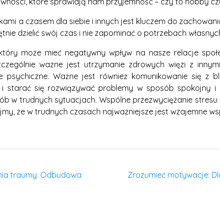
wności, które sprawiają nam przyjemność – czy to hobby czy
i a czasem dla siebie i innych jest kluczem do zachowani
tnie dzielić swój czas i nie zapominać o potrzebach własnych
 który może mieć negatywny wpływ na nasze relacje społ
czególnie ważne jest utrzymanie zdrowych więzi z innym
 psychiczne. Ważne jest również komunikowanie się z blis
 i starać się rozwiązywać problemy w sposób spokojny i k
sób w trudnych sytuacjach. Wspólne przezwyciężanie stres
jmy, że w trudnych czasach najważniejsze jest wzajemne wspa
ania traumy: Odbudowa
Zrozumieć motywacje: Dla