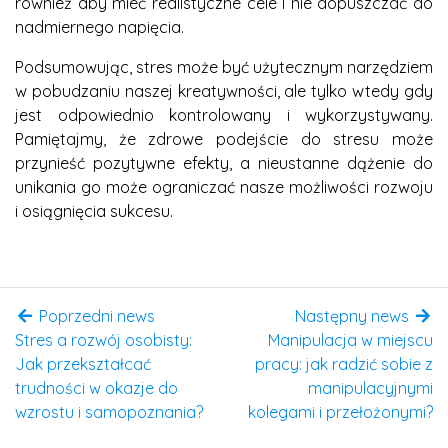
również aby mieć realistyczne cele i nie dopuszczać do
nadmiernego napięcia.
Podsumowując, stres może być użytecznym narzędziem
w pobudzaniu naszej kreatywności, ale tylko wtedy gdy
jest odpowiednio kontrolowany i wykorzystywany.
Pamiętajmy, że zdrowe podejście do stresu może
przynieść pozytywne efekty, a nieustanne dążenie do
unikania go może ograniczać nasze możliwości rozwoju
i osiągnięcia sukcesu.
Poprzedni news
Następny news
Stres a rozwój osobisty:
Manipulacja w miejscu
Jak przekształcać
pracy: jak radzić sobie z
trudności w okazje do
manipulacyjnymi
wzrostu i samopoznania?
kolegami i przełożonymi?