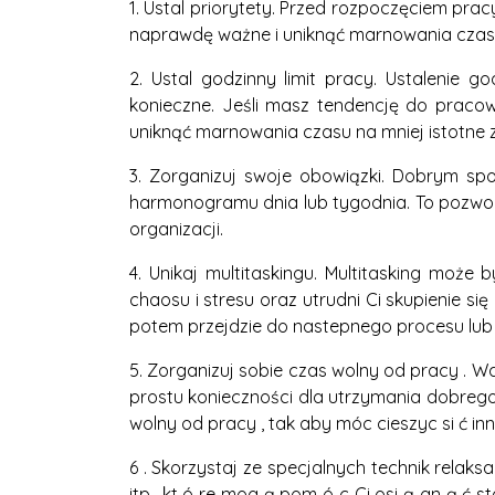
1. Ustal priorytety. Przed rozpoczęciem pracy 
naprawdę ważne i uniknąć marnowania czasu 
2. Ustal godzinny limit pracy. Ustalenie g
konieczne. Jeśli masz tendencję do pracow
uniknąć marnowania czasu na mniej istotne 
3. Zorganizuj swoje obowiązki. Dobrym sp
harmonogramu dnia lub tygodnia. To pozwoli
organizacji.
4. Unikaj multitaskingu. Multitasking moż
chaosu i stresu oraz utrudni Ci skupienie si
potem przejdzie do nastepnego procesu lub 
5. Zorganizuj sobie czas wolny od pracy . 
prostu konieczności dla utrzymania dobrego 
wolny od pracy , tak aby móc cieszyc si ć inn
6 . Skorzystaj ze specjalnych technik relaksa
itp., kt ó re mog ą pom ó c Ci osi ą gn ą ć sta