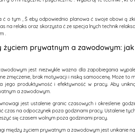
 ć o tym , Ŝ eby odpowiednio planowa ć swoje obowi ą zki o
 czas na relaks oraz skorzysta ć ze specja lnych technik relaks
m .
y życiem prywatnym a zawodowym: jak 
awodowym jest niezwykle ważna dla zapobiegania wypal
ne zmęczenie, brak motywacji i niską samoocenę. Może to 
na jego produktywność i efektywność w pracy. Aby unikną
ywatnym a zawodowym.
owagi jest ustalenie granic czasowych i określenie godzi
ić czas na odpoczynek poza godzinami pracy. Ustalenie tych 
ieszyć się czasem wolnym poza godzinami pracy.
gi między życiem prywatnym a zawodowym jest unikanie na