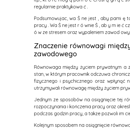
regularnie praktykowa ć .
Podsumowujac, wa Ŝ ne jest , aby pami ę ta
pracy . Wa Ŝ ne jest r ó wnie Ŝ , ab y m ie ć
ó w ze stresem oraz wypaleniem zawod owy
Znaczenie równowagi międz
zawodowego
Równowaga między życiem prywatnym a z
stan, w którym pracownik odczuwa chronicz
fizycznego i psychicznego oraz wpłynąć 
utrzymywali równowagę między życiem pr
Jednym ze sposobów na osiągnięcie tej równ
rozpoczynania i kończenia pracy oraz określ
podczas godzin pracy, a także pozwoli im c
Kolejnym sposobem na osiągnięcie równowa