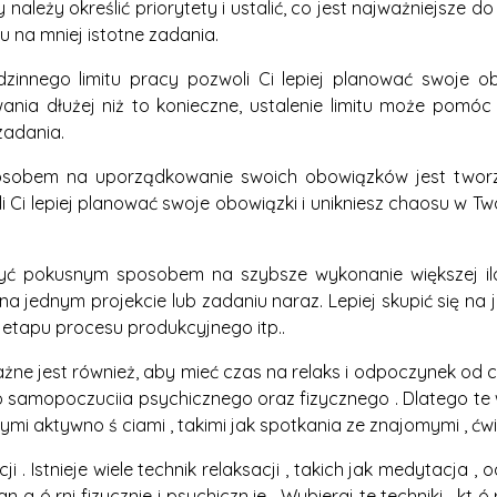
należy określić priorytety i ustalić, co jest najważniejsze do
na mniej istotne zadania.
odzinnego limitu pracy pozwoli Ci lepiej planować swoje o
ania dłużej niż to konieczne, ustalenie limitu może pomóc
zadania.
osobem na uporządkowanie swoich obowiązków jest tworzeni
 Ci lepiej planować swoje obowiązki i unikniesz chaosu w Tw
e być pokusnym sposobem na szybsze wykonanie większej i
ę na jednym projekcie lub zadaniu naraz. Lepiej skupić się na
etapu procesu produkcyjnego itp..
Ważne jest również, aby mieć czas na relaks i odpoczynek o
samopoczuciia psychicznego oraz fizycznego . Dlatego te wa
ymi aktywno ś ciami , takimi jak spotkania ze znajomymi , ćwic
cji . Istnieje wiele technik relaksacji , takich jak medytacja
n g ó rni fizycznie i psychiczn ie . Wybieraj te techniki , kt ó