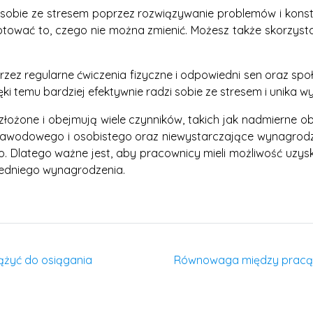
 sobie ze stresem poprzez rozwiązywanie problemów i konstr
ować to, czego nie można zmienić. Możesz także skorzystać 
rzez regularne ćwiczenia fizyczne i odpowiedni sen oraz spo
ięki temu bardziej efektywnie radzi sobie ze stresem i unika
ożone i obejmują wiele czynników, takich jak nadmierne o
zawodowego i osobistego oraz niewystarczające wynagrodze
. Dlatego ważne jest, aby pracownicy mieli możliwość uzy
iedniego wynagrodzenia.
ążyć do osiągania
Równowaga między pracą a