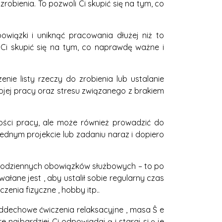
 zrobienia. To pozwoli Ci skupić się na tym, co
bowiązki i uniknąć pracowania dłużej niż to
 Ci skupić się na tym, co naprawdę ważne i
e listy rzeczy do zrobienia lub ustalanie
ojej pracy oraz stresu związanego z brakiem
lości pracy, ale może również prowadzić do
 jednym projekcie lub zadaniu naraz i dopiero
d codziennych obowiązków służbowych – to po
łane jest , aby ustalił sobie regularny czas
zenia fizyczne , hobby itp..
 , oddechowe ćwiczenia relaksacyjne , masa Ŝ e
 re najbardziej Ci odpowiadaj ą i staraj si ę je