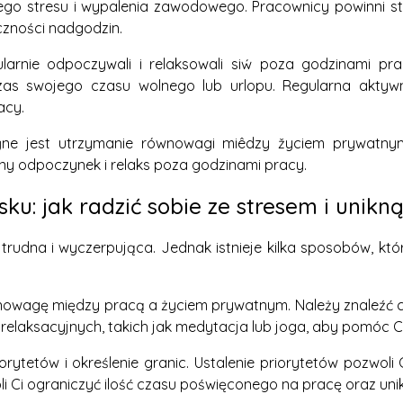
go stresu i wypalenia zawodowego. Pracownicy powinni st
eczności nadgodzin.
larnie odpoczywali i relaksowali siẃ poza godzinami pra
zas swojego czasu wolnego lub urlopu. Regularna akt
acy.
ne jest utrzymanie równowagi miêdzy žyciem prywatny
ny odpoczynek i relaks poza godzinami pracy.
sku: jak radzić sobie ze stresem i uni
rudna i wyczerpująca. Jednak istnieje kilka sposobów, któ
owagę między pracą a życiem prywatnym. Należy znaleźć cz
 relaksacyjnych, takich jak medytacja lub joga, aby pomóc Ci
rytetów i określenie granic. Ustalenie priorytetów pozwoli 
oli Ci ograniczyć ilość czasu poświęconego na pracę oraz un