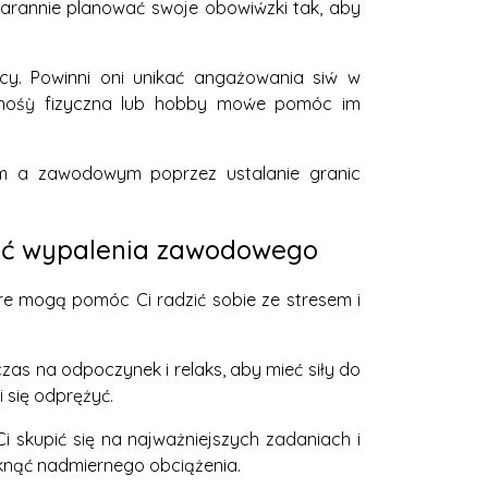
arannie planować swoje obowiẃzki tak, aby
cy. Powinni oni unikać angażowania siẃ w
ywnośỳ fizyczna lub hobby moẃe pomóc im
m a zawodowym poprzez ustalanie granic
knąć wypalenia zawodowego
re mogą pomóc Ci radzić sobie ze stresem i
as na odpoczynek i relaks, aby mieć siły do
 się odprężyć.
Ci skupić się na najważniejszych zadaniach i
iknąć nadmiernego obciążenia.