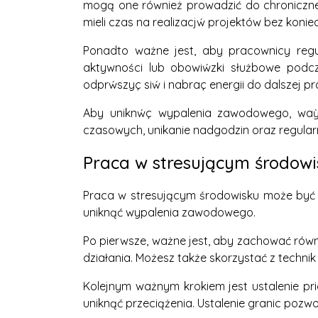
mogą one również prowadzić do chroniczne
mieli czas na realizacjẃ projektów bez koni
Ponadto ważne jest, aby pracownicy regu
aktywności lub obowiẃzki służbowe podc
odprẃszyç siẃ i nabraç energii do dalszej pr
Aby uniknẃç wypalenia zawodowego, waỳ
czasowych, unikanie nadgodzin oraz regular
Praca w stresującym środowi
Praca w stresującym środowisku może być t
uniknąć wypalenia zawodowego.
Po pierwsze, ważne jest, aby zachować równ
działania. Możesz także skorzystać z technik
Kolejnym ważnym krokiem jest ustalenie prio
uniknąć przeciążenia. Ustalenie granic pozw